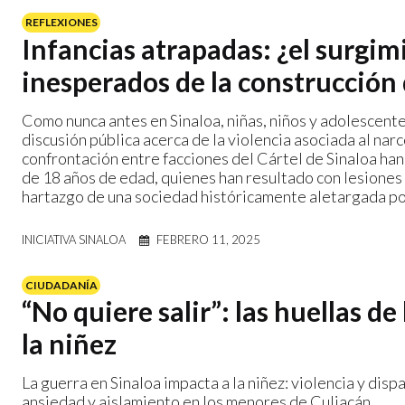
REFLEXIONES
Infancias atrapadas: ¿el surgim
inesperados de la construcción
Como nunca antes en Sinaloa, niñas, niños y adolescent
discusión pública acerca de la violencia asociada al narc
confrontación entre facciones del Cártel de Sinaloa ha
de 18 años de edad, quienes han resultado con lesiones 
hartazgo de una sociedad históricamente aletargada por
INICIATIVA SINALOA
FEBRERO 11, 2025
CIUDADANÍA
“No quiere salir”: las huellas de
la niñez
La guerra en Sinaloa impacta a la niñez: violencia y dis
ansiedad y aislamiento en los menores de Culiacán.