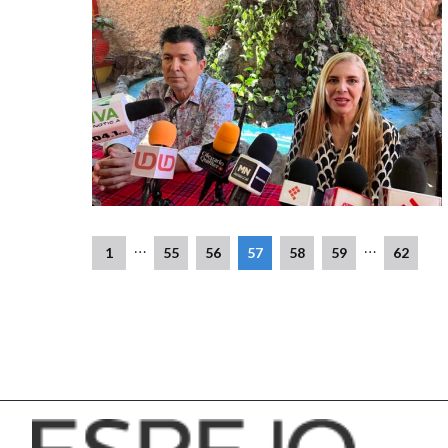
…
…
1
55
56
57
58
59
62