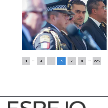
…
…
1
4
5
6
7
8
225