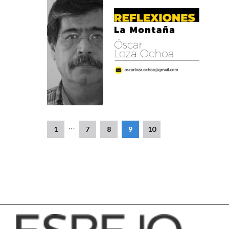
…
1
7
8
9
10