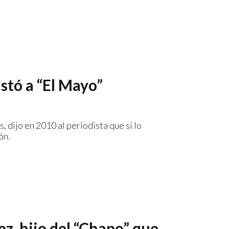
istó a “El Mayo”
 dijo en 2010 al periodista que si lo
ón.
, hijo del “Chapo” que