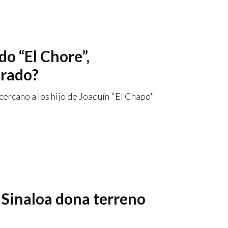
o “El Chore”,
orado?
ercano a los hijo de Joaquín "El Chapo"
 Sinaloa dona terreno