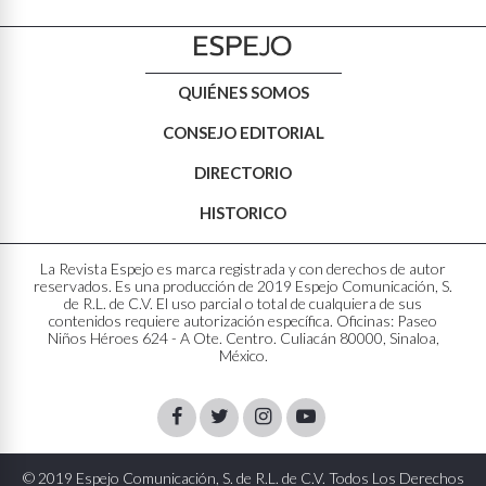
QUIÉNES SOMOS
CONSEJO EDITORIAL
DIRECTORIO
HISTORICO
La Revista Espejo es marca registrada y con derechos de autor
reservados. Es una producción de 2019 Espejo Comunicación, S.
de R.L. de C.V. El uso parcial o total de cualquiera de sus
contenidos requiere autorización específica. Oficinas: Paseo
Niños Héroes 624 - A Ote. Centro. Culiacán 80000, Sinaloa,
México.
Facebook
Twitter
Instagram
Youtube
© 2019 Espejo Comunicación, S. de R.L. de C.V. Todos Los Derechos