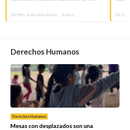
Por Mtro. Jesús Rojas Rivera
·
6 horas
Por Fabr
Derechos Humanos
Derechos Humanos
Mesas con desplazados son una