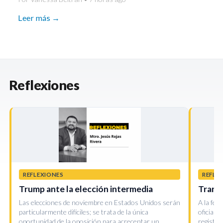
Leer más →
Reflexiones
REFLEXIONES
REFLE
Trump ante la elección intermedia
Transp
Las elecciones de noviembre en Estados Unidos serán
A la fec
particularmente difíciles; se trata de la única
oficialm
oportunidad de la oposición para acrecentar un…
registra