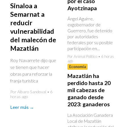
por el caso
Sinaloa a
Ayotzinapa
Semarnat a
Ángel Aguirre,
reducir
exgobernador de
vulnerabilidad
Guerrero, fue detenido
por autoridades
del malecón de
federales por su posible
Mazatlán
participación en…
Por Animal Político • 6 horas
Roy Navarrete dijo que
ago
se tienen que hacer
Economía
obras para reforzar la
Mazatlán ha
franja turística
perdido hasta 20
mil cabezas de
Por Albaro Sandoval • 6
ganado desde
horas ago
2023: ganaderos
Leer más →
La Asociación Ganadera
Local de Mazatlán
atribuye la reducción del