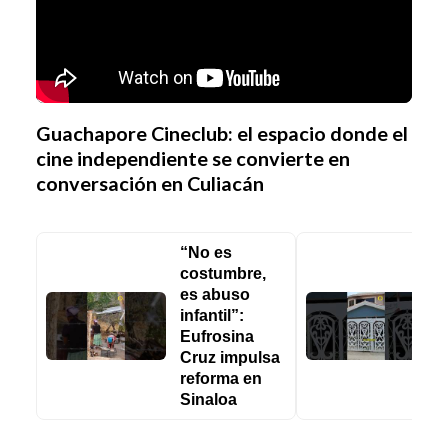
Guachapore Cineclub: el espacio donde el
cine independiente se convierte en
conversación en Culiacán
“No es
costumbre,
es abuso
d
infantil”:
c
Eufrosina
Cruz impulsa
e
reforma en
Sinaloa