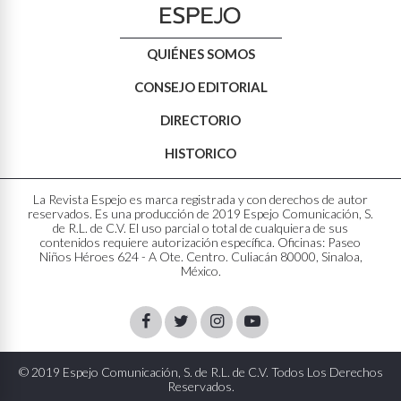
QUIÉNES SOMOS
CONSEJO EDITORIAL
DIRECTORIO
HISTORICO
La Revista Espejo es marca registrada y con derechos de autor
reservados. Es una producción de 2019 Espejo Comunicación, S.
de R.L. de C.V. El uso parcial o total de cualquiera de sus
contenidos requiere autorización específica. Oficinas: Paseo
Niños Héroes 624 - A Ote. Centro. Culiacán 80000, Sinaloa,
México.
Facebook
Twitter
Instagram
Youtube
© 2019 Espejo Comunicación, S. de R.L. de C.V. Todos Los Derechos
Reservados.