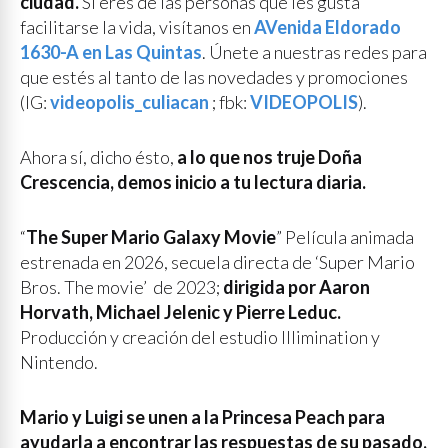
ciudad.
Si eres de las personas que les gusta
facilitarse la vida, visítanos en
AVenida Eldorado
1630-A en Las Quintas
. Únete a nuestras redes para
que estés al tanto de las novedades y promociones
(IG:
videopolis_culiacan
; fbk:
VIDEOPOLIS
).
Ahora sí, dicho ésto,
a lo que nos truje Doña
Crescencia, demos inicio a tu lectura diaria.
“
The Super Mario Galaxy Movie
” Película animada
estrenada en 2026, secuela directa de ‘Super Mario
Bros. The movie’ de 2023;
dirigida por Aaron
Horvath, Michael Jelenic y Pierre Leduc.
Producción y creación del estudio Illimination y
Nintendo.
Mario y Luigi se unen a la Princesa Peach para
ayudarla a encontrar las respuestas de su pasado,