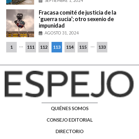
SEPTIEMBRE 1, 2024
Fracasa comité de justicia de la
‘guerra sucia’; otro sexenio de
impunidad
AGOSTO 31, 2024
…
…
1
111
112
113
114
115
133
QUIÉNES SOMOS
CONSEJO EDITORIAL
DIRECTORIO