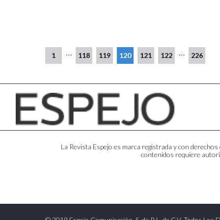
…
…
1
118
119
120
121
122
226
La Revista Espejo es marca registrada y con derechos d
contenidos requiere autori
© 2019 Espejo Comunicación, S. de R.L. de C.V. Todos Los