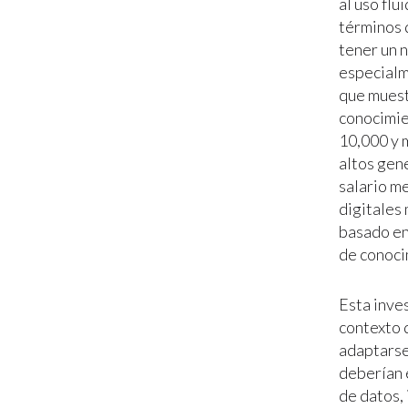
al uso flu
términos 
tener un n
especialm
que muestr
conocimien
10,000 y 
altos gen
salario me
digitales 
basado en 
de conoci
Esta inves
contexto 
adaptarse
deberían 
de datos, 