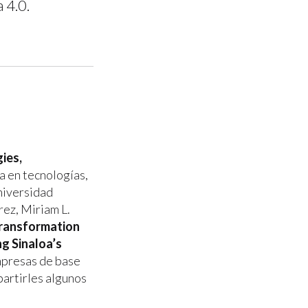
 4.0.
ies,
a en tecnologías,
Universidad
ez, Miriam L.
Transformation
g Sinaloa’s
mpresas de base
partirles algunos