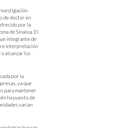
investigación
o de doctor en
ofrecido por la
oma de Sinaloa. El
fue integrante de
n e interpretación
ra alcanzar los
sada por la
empresas, ya que
es para mantener
ién ha puesto de
unidades varían
ecnologías buscan