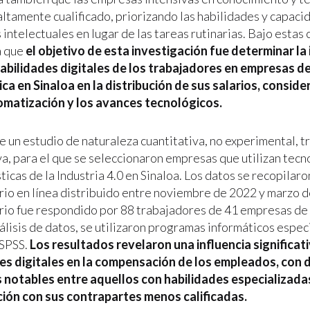
altamente cualificado, priorizando las habilidades y capac
 intelectuales en lugar de las tareas rutinarias. Bajo estas
a que
el objetivo de esta investigación fue determinar la 
habilidades digitales de los trabajadores en empresas d
ca en Sinaloa en la distribución de sus salarios, consid
omatización y los avances tecnológicos.
e un estudio de naturaleza cuantitativa, no experimental, t
va, para el que se seleccionaron empresas que utilizan tecn
ticas de la Industria 4.0 en Sinaloa. Los datos se recopilar
rio en línea distribuido entre noviembre de 2022 y marzo d
rio fue respondido por 88 trabajadores de 41 empresas de
nálisis de datos, se utilizaron programas informáticos espe
 SPSS.
Los resultados revelaron una influencia significati
es digitales en la compensación de los empleados, con 
s notables entre aquellos con habilidades especializad
ión con sus contrapartes menos calificadas.