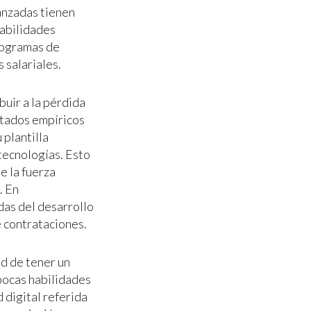
vanzadas tienen
habilidades
programas de
 salariales.
buir a la pérdida
ultados empíricos
 plantilla
 tecnologías. Esto
e la fuerza
. En
das del desarrollo
 contrataciones.
ad de tener un
pocas habilidades
 digital referida