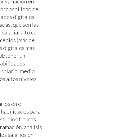
or variación en
 probabilidad de
dades digitales,
adas, que son las
salarial alto con
 medios (más de
s digitales más
 obtener un
habilidades
 salarial medio
os altos niveles
rios en el
s habilidades para
studios futuros
ramación, análisis
los salarios en