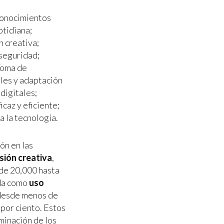
 Conocimientos
otidiana;
n creativa;
seguridad;
 Toma de
ales y adaptación
digitales;
caz y eficiente;
a la tecnología.
ón en las
sión creativa
,
(de 20,000 hasta
ada como
uso
 (desde menos de
 por ciento. Estos
minación de los