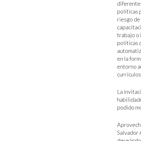
diferentes
políticas
riesgo de
capacitac
trabajo o 
políticas 
automatiz
en la form
entorno a
currículos
La invitac
habilidade
podido mo
Aprovecho 
Salvador 
deseándol