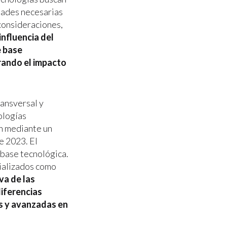
idades necesarias
 consideraciones,
influencia del
e base
erando el impacto
ransversal y
ologías
on mediante un
e 2023. El
 base tecnológica.
cializados como
va de las
diferencias
as y avanzadas en