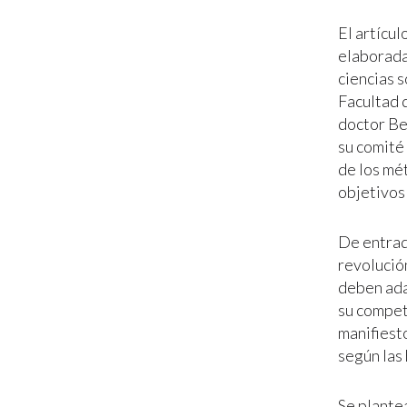
El artícul
elaborada
ciencias 
Facultad 
doctor Bec
su comité 
de los mé
objetivos
De entrada
revolución
deben ada
su compet
manifiest
según las
Se plante