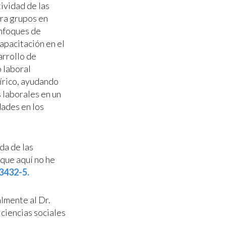
ividad de las
ara grupos en
enfoques de
apacitación en el
arrollo de
o laboral
írico, ayudando
s laborales en un
dades en los
ada de las
 que aquí no he
83432-5.
almente al Dr.
ciencias sociales