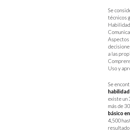
Se consid
técnicos g
Habilidad
Comunicac
Aspectos 
decisione
a las pro
Comprensió
Uso y apro
Se encontr
habilidad
existe un 
más de 30
básico en 
4,500 hast
resultados