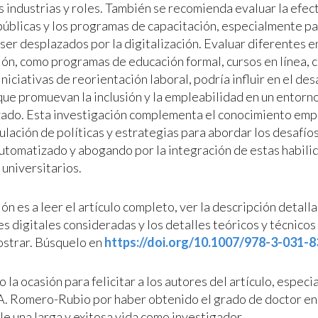
 industrias y roles. También se recomienda evaluar la efect
 públicas y los programas de capacitación, especialmente p
 ser desplazados por la digitalización. Evaluar diferentes 
ión, como programas de educación formal, cursos en línea, c
iniciativas de reorientación laboral, podría influir en el des
que promuevan la inclusión y la empleabilidad en un entorn
ado. Esta investigación complementa el conocimiento emp
ulación de políticas y estrategias para abordar los desafío
utomatizado y abogando por la integración de estas habili
 universitarios.
ión es a leer el artículo completo, ver la descripción detall
s digitales consideradas y los detalles teóricos y técnicos
strar. Búsquelo en
https://doi.org/10.1007/978-3-031-
la ocasión para felicitar a los autores del artículo, especi
A. Romero-Rubio por haber obtenido el grado de doctor en 
e una larga y exitosa vida como investigador.