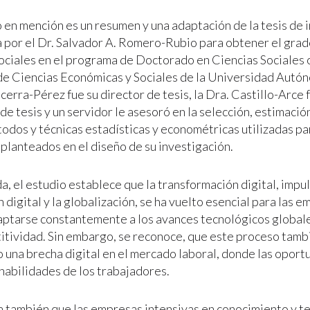
o en mención es un resumen y una adaptación de la tesis de 
 por el Dr. Salvador A. Romero-Rubio para obtener el grad
sociales en el programa de Doctorado en Ciencias Sociales 
de Ciencias Económicas y Sociales de la Universidad Autón
erra-Pérez fue su director de tesis, la Dra. Castillo-Arce 
de tesis y un servidor le asesoró en la selección, estimació
todos y técnicas estadísticas y econométricas utilizadas pa
 planteados en el diseño de su investigación.
, el estudio establece que la transformación digital, impul
 digital y la globalización, se ha vuelto esencial para las 
ptarse constantemente a los avances tecnológicos global
itividad. Sin embargo, se reconoce, que este proceso tamb
o una brecha digital en el mercado laboral, donde las oport
 habilidades de los trabajadores.
a también que las empresas intensivas en conocimiento y t