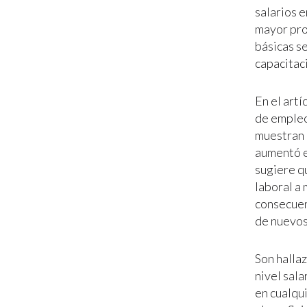
salarios 
mayor pro
básicas s
capacitaci
En el artí
de empleos
muestran q
aumentó e
sugiere qu
laboral a
consecuen
de nuevos
Son halla
nivel sal
en cualqu