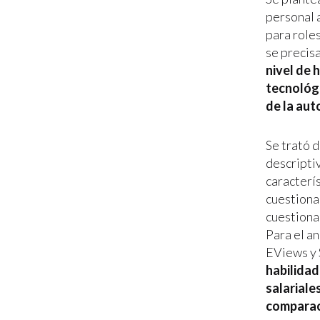
personal 
para roles
se precis
nivel de 
tecnológi
de la aut
Se trató d
descripti
caracterís
cuestiona
cuestiona
Para el a
EViews y
habilidad
salariale
comparac