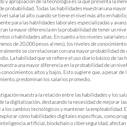
ido y apropiación de la tecnología es la que presenta la men
de probabilidad. Todas las habilidades muestran una mayor
ivel salarial alto cuando se tiene el nivel más alto en habili
ente para las habilidades laborales especializadas y avanz
an la mayor diferencia en la probabilidad de tener un nivel 
tos o habilidades altas. En cuanto a los niveles salariales
menos de 20,000 pesos al mes), los niveles de conocimiento
eralmente se correlacionan con una mayor probabilidad de
dio. La habilidad que se refiere el uso diario básico de las 
muestra una mayor diferencia en la probabilidad de un nivel
conocimientos altos y bajos. Esto sugiere que, a pesar de l
miento, predominan los salarios promedio.
tigación muestra la relación entre las habilidades y los sala
de la digitalización, destacando la necesidad de mejorar la
 a los cambios tecnológicos y mantener la empleabilidad. E
explorar cómo habilidades digitales específicas, como prog
inteligencia artificial, blockchain o ciberseguridad, afectan 