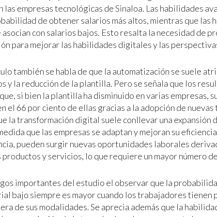
en las empresas tecnológicas de Sinaloa. Las habilidades a
babilidad de obtener salarios más altos, mientras que las 
e asocian con salarios bajos. Esto resalta la necesidad de 
ón para mejorar las habilidades digitales y las perspectivas
culo también se habla de que la automatización se suele atri
 y la reducción de la plantilla. Pero se señala que los res
ue, si bien la plantilla ha disminuido en varias empresas, su
n el 66 por ciento de ellas gracias a la adopción de nuevas
e la transformación digital suele conllevar una expansión d
 medida que las empresas se adaptan y mejoran su eficiencia
cia, pueden surgir nuevas oportunidades laborales deriva
 productos y servicios, lo que requiere un mayor número de
zgos importantes del estudio el observar que la probabilid
arial bajo siempre es mayor cuando los trabajadores tienen 
iera de sus modalidades. Se aprecia además que la habilidad