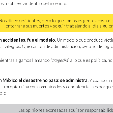
s a sobrevivir dentro del incendio.
Nos dicen resilientes, pero lo que somos es gente acostum
enterrar a sus muertos y seguir trabajando al día siguie
 accidentes, fue el modelo
. Un modelo que produce víct
privilegios. Que cambia de administración, pero no de lógic
mientras sigamos llamando “
tragedia
” a lo que es política, n
 México el desastre no pasa: se administra.
Y cuando un 
 su propia ruina con comunicados y condolencias, es porque
ble
Las opiniones expresadas aquí son responsabilida