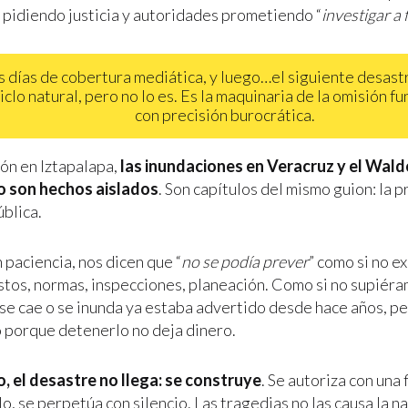
 pidiendo justicia y autoridades prometiendo “
investigar a
s días de cobertura mediática, y luego…el siguiente desast
ciclo natural, pero no lo es. Es la maquinaria de la omisión 
con precisión burocrática.
ón en Iztapalapa,
las inundaciones en Veracruz y el Wald
o son hechos aislados
. Son capítulos del mismo guion: la
ública.
 paciencia, nos dicen que “
no se podía prever
” como si no e
tos, normas, inspecciones, planeación. Como si no supiéra
 se cae o se inunda ya estaba advertido desde hace años, p
 porque detenerlo no deja dinero.
, el desastre no llega: se construye
. Se autoriza con una 
lo, se perpetúa con silencio. Las tragedias no las causa la na