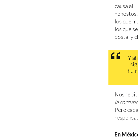
causa el 
honestos, 
los que m
los que s
postal y c
Y ah
sig
humo
Nos repit
la corrup
Pero cada 
responsab
En México