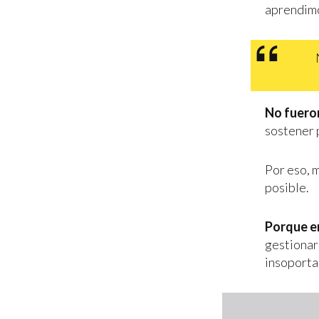
aprendimo
No fueron
sostener 
Por eso, 
posible.
Porque en
gestionar
insoporta