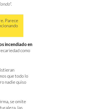
 fondo
”.
re. Parece
funcionando
os incendiado en
 precariedad como
xistieran
mos que todo lo
ero nadie quiso
firma, se omite
turaleza, las