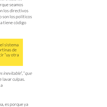
Porque seamos
on los directivos
 son los políticos
ia tiene código
 el sistema
ortinas de
ir “uy otra
s inevitable
”, “
que
e lavar culpas.
la
gna, es porque ya