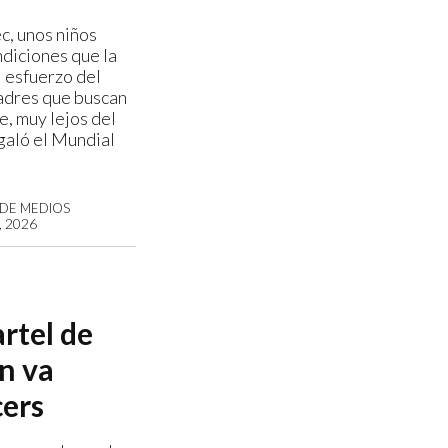
c, unos niños
ndiciones que la
l esfuerzo del
adres que buscan
e, muy lejos del
galó el Mundial
A DE MEDIOS
 2026
artel de
n va
cers