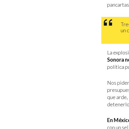
pancartas
Tre
un 
La explosi
Sonora n
política p
Nos piden
presupues
que arde,
detenerlo
En México
con un sel