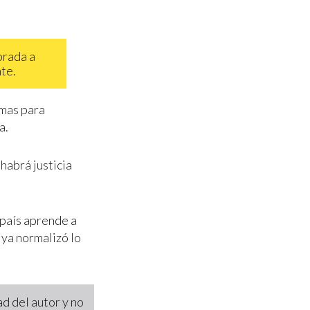
brada a
nte.
imas para
a.
o habrá justicia
país aprende a
 ya normalizó lo
d del autor y no