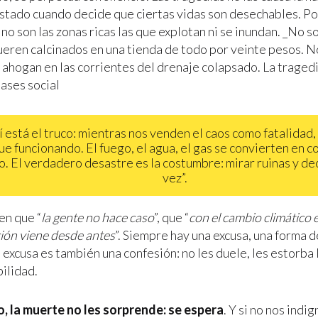
Estado cuando decide que ciertas vidas son desechables. 
no son las zonas ricas las que explotan ni se inundan. _No s
ueren calcinados en una tienda de todo por veinte pesos. No
e ahogan en las corrientes del drenaje colapsado. La traged
lases social
í está el truco: mientras nos venden el caos como fatalidad,
ue funcionando. El fuego, el agua, el gas se convierten en c
. El verdadero desastre es la costumbre: mirar ruinas y dec
vez”.
en que “
la gente no hace caso
”, que “
con el cambio climático e
ción viene desde antes
”. Siempre hay una excusa, una forma d
excusa es también una confesión: no les duele, les estorba 
ilidad.
, la muerte no les sorprende: se espera
. Y si no nos indi