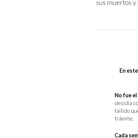
sus muertos y s
En este
No fue el
desidia c
fallido qu
trámite.
Cada sema