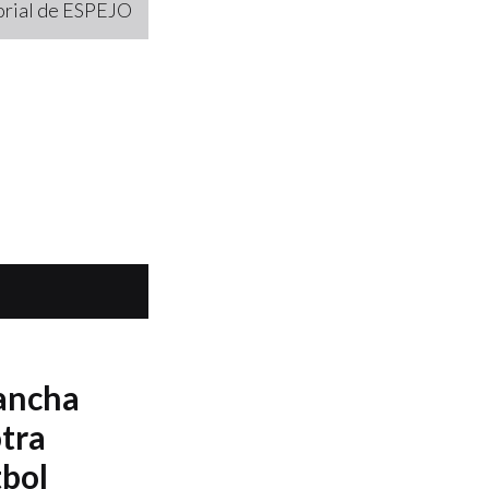
torial de ESPEJO
cancha
otra
tbol