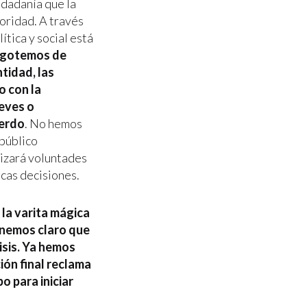
iudadanía que la
toridad. A través
ítica y social está
 agotemos de
tidad, las
o con la
eves o
uerdo
. No hemos
 público
lizará voluntades
ocas decisiones.
 la varita mágica
enemos claro que
isis. Ya hemos
ción final reclama
 para iniciar