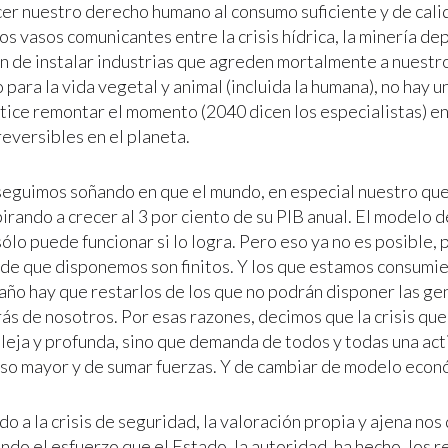
cer nuestro derecho humano al consumo suficiente y de calid
os vasos comunicantes entre la crisis hídrica, la minería de
n de instalar industrias que agreden mortalmente a nuest
o para la vida vegetal y animal (incluida la humana), no hay u
tice remontar el momento (2040 dicen los especialistas) e
eversibles en el planeta.
seguimos soñando en que el mundo, en especial nuestro que
pirando a crecer al 3 por ciento de su PIB anual. El modelo
lo puede funcionar si lo logra. Pero eso ya no es posible, 
 de que disponemos son finitos. Y los que estamos consumi
 año hay que restarlos de los que no podrán disponer las g
rás de nosotros. Por esas razones, decimos que la crisis q
leja y profunda, sino que demanda de todos y todas una act
o mayor y de sumar fuerzas. Y de cambiar de modelo econ
 a la crisis de seguridad, la valoración propia y ajena nos
do el esfuerzo que el Estado, la autoridad, ha hecho, los r