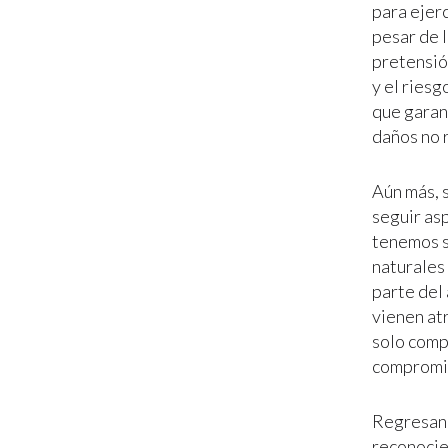
para ejer
pesar de l
pretensió
y el riesg
que garan
daños no r
Aún más, 
seguir as
tenemos só
naturales
parte del
vienen at
solo comp
compromis
Regresando
reconocien