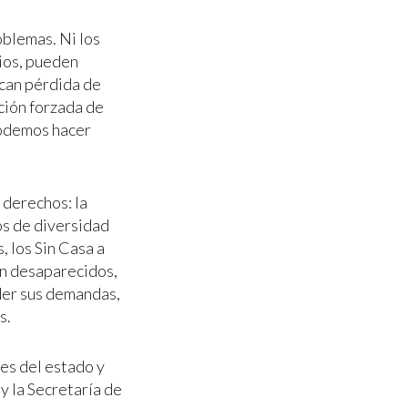
blemas. Ni los
cios, pueden
ocan pérdida de
ción forzada de
podemos hacer
 derechos: la
os de diversidad
, los Sin Casa a
on desaparecidos,
nder sus demandas,
s.
es del estado y
y la Secretaría de