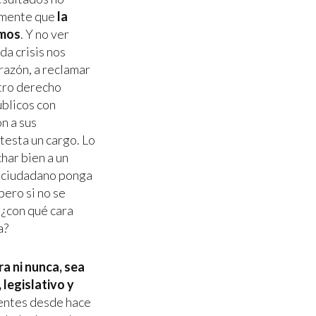
lamente que
la
amos
. Y no ver
a crisis nos
razón, a reclamar
stro derecho
úblicos con
n a sus
testa un cargo. Lo
har bien a un
l ciudadano ponga
pero si no se
 ¿con qué cara
a?
a ni nunca, sea
legislativo y
edentes desde hace