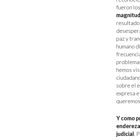
fueron lo
magnitud
resultado
desespera
paz y tran
humano di
frecuenci
problemas
hemos vis
ciudadano
sobre el e
expresa e
queremos 
Y como pr
enderezar
judicial
. 