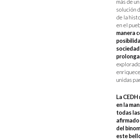
más de un 
solución d
de la hist
en el pue
manera co
posibilid
sociedad 
prolongad
explorado
enriquece
unidas par
La CEDH n
en la man
todas las
afirmado 
del binom
este bell