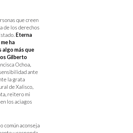
ersonas que creen
sa de los derechos
Estado.
Eterna
o me ha
s algo más que
os Gilberto
ancisca Ochoa,
sensibilidad ante
nte la grata
ral de Xalisco,
ta, reitero mi
 en los aciagos
ido común aconseja
imente y responda