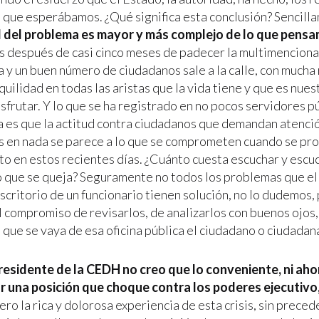
s que esperábamos. ¿Qué significa esta conclusión? Sencil
 del problema es mayor y más complejo de lo que pens
s después de casi cinco meses de padecer la multimencionad
 y un buen número de ciudadanos sale a la calle, con mucha 
quilidad en todas las aristas que la vida tiene y que es nue
sfrutar. Y lo que se ha registrado en no pocos servidores p
a es que la actitud contra ciudadanos que demandan atenció
 en nada se parece a lo que se comprometen cuando se pro
to en estos recientes días. ¿Cuánto cuesta escuchar y escuc
 que se queja? Seguramente no todos los problemas que e
scritorio de un funcionario tienen solución, no lo dudemos, 
l compromiso de revisarlos, de analizarlos con buenos ojos,
que se vaya de esa oficina pública el ciudadano o ciudadan
esidente de la CEDH no creo que lo conveniente, ni ahor
 una posición que choque contra los poderes ejecutivo, 
Pero la rica y dolorosa experiencia de esta crisis, sin prec