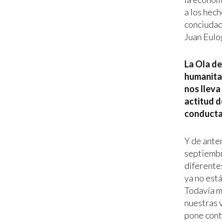
a los hech
conciudada
Juan Eulo
La Ola de
humanitar
nos lleva
actitud d
conducta
Y de ante
septiembr
diferentes
ya no está
Todavía m
nuestras v
pone contr