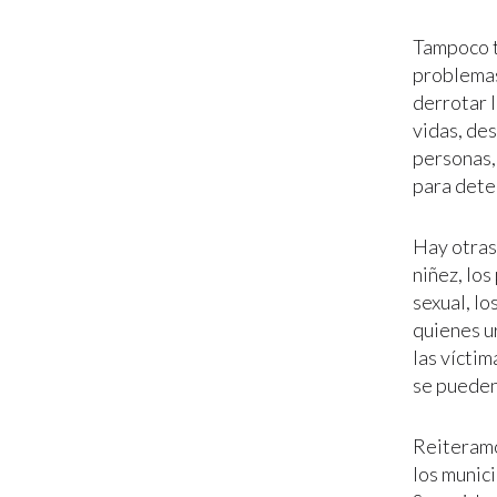
Tampoco t
problemas 
derrotar 
vidas, de
personas,
para dete
Hay otras
niñez, lo
sexual, lo
quienes u
las vícti
se pueden
Reiteramo
los munici