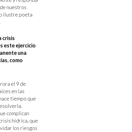
a de nuestros
o ilustre poeta
.
 crisis
s este ejercicio
manente una
cias, como
rora el 9 de
íces en las
, hace tiempo que
resolverla.
que complican
risis hídrica, que
vidar los riesgos