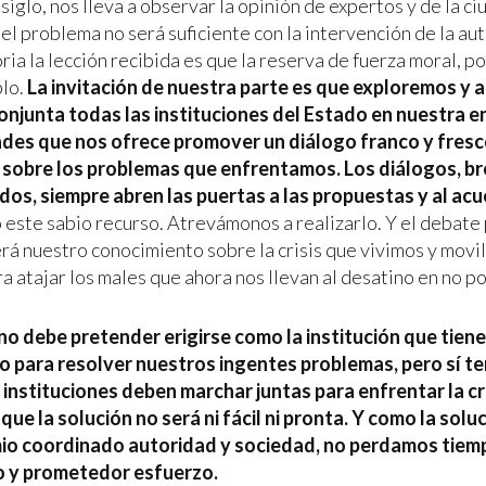
siglo, nos lleva a observar la opinión de expertos y de la c
el problema no será suficiente con la intervención de la au
oria la lección recibida es que la reserva de fuerza moral, pol
blo.
La invitación de nuestra parte es que exploremos y
njunta todas las instituciones del Estado en nuestra en
ades que nos ofrece promover un diálogo franco y fresc
sobre los problemas que enfrentamos. Los diálogos, br
os, siempre abren las puertas a las propuestas y al ac
 este sabio recurso. Atrevámonos a realizarlo. Y el debate
rá nuestro conocimiento sobre la crisis que vivimos y movi
a atajar los males que ahora nos llevan al desatino en no p
o debe pretender erigirse como la institución que tiene
o para resolver nuestros ingentes problemas, pero sí t
 instituciones deben marchar juntas para enfrentar la cr
que la solución no será ni fácil ni pronta. Y como la solu
io coordinado autoridad y sociedad, no perdamos tiempo
o y prometedor esfuerzo.