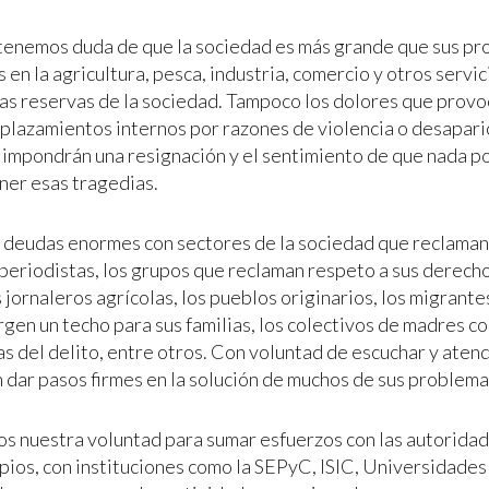
enemos duda de que la sociedad es más grande que sus pro
en la agricultura, pesca, industria, comercio y otros servi
las reservas de la sociedad. Tampoco los dolores que prov
splazamientos internos por razones de violencia o desapari
 impondrán una resignación y el sentimiento de que nada 
ner esas tragedias.
 deudas enormes con sectores de la sociedad que reclaman
s periodistas, los grupos que reclaman respeto a sus derech
s jornaleros agrícolas, los pueblos originarios, los migrantes
rgen un techo para sus familias, los colectivos de madres c
mas del delito, entre otros. Con voluntad de escuchar y ate
 dar pasos firmes en la solución de muchos de sus problema
s nuestra voluntad para sumar esfuerzos con las autoridad
pios, con instituciones como la SEPyC, ISIC, Universidades 