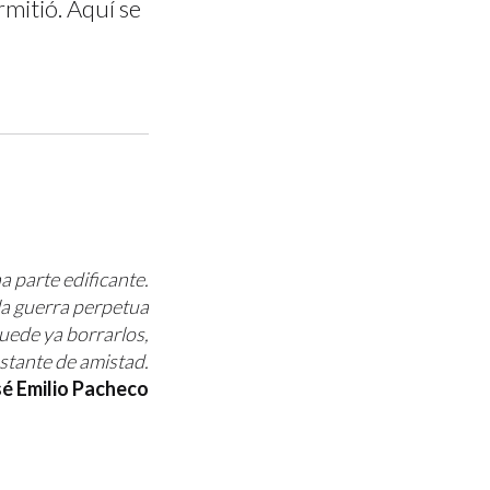
rmitió. Aquí se
 parte edificante.
 la guerra perpetua
puede ya borrarlos,
nstante de amistad.
é Emilio Pacheco