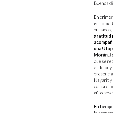
Buenos dí
En primer
en mi mod
humanos, 
gratitud 
acompaña
una Utopí
Morán, J
que se re
el dolor y
presencia
Nayarit y
compromis
años sese
En tiempo
la econom