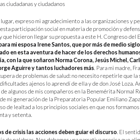
as ciudadanas y ciudadanos
 lugar, expreso mi agradecimiento a las organizaciones y p
esta participación social en materia de promoción y defen
y que hicieron llegar su propuesta a este H. Congreso del 
para mi esposa Irene Santos, que por más de medio sigl
do en esta aventura de hacer de los derechos humano
a, con la que soñaron Norma Corona, Jesús Michel, Carl
orge Aguirre y tantos luchadores más
. Para mi madre, Fr
cupera de problemas de salud: no necesito repetirle que la 
 dificultades ajenos lo aprendí de ella y de don José Loza. A
 de algunos de mis compañeros en la Benemérita Normal Ru
 de mi generación de la Preparatoria Popular Emiliano Zapa
o de lealtad a los principios sociales en que nos formamos
nta y setenta.
s de crisis las acciones deben guiar el discurso
. El sent
ía de palabras. Nos debemos una narrativa precisa que al