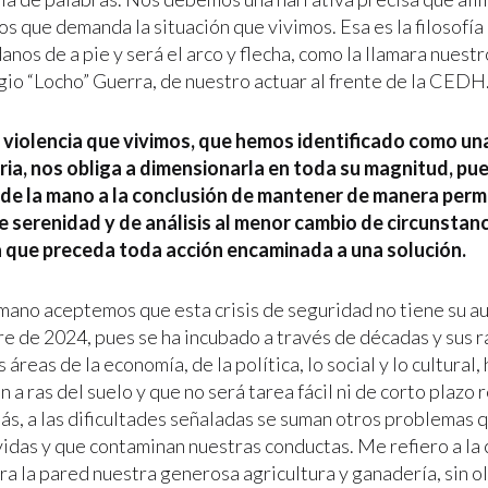
os que demanda la situación que vivimos. Esa es la filosofí
nos de a pie y será el arco y flecha, como la llamara nuestr
gio “Locho” Guerra, de nuestro actuar al frente de la CEDH
 violencia que vivimos, que hemos identificado como una
ia, nos obliga a dimensionarla en toda su magnitud, pue
 de la mano a la conclusión de mantener de manera per
e serenidad y de análisis al menor cambio de circunstan
 que preceda toda acción encaminada a una solución.
mano aceptemos que esta crisis de seguridad no tiene su au
e de 2024, pues se ha incubado a través de décadas y sus ra
 áreas de la economía, de la política, lo social y lo cultural
n a ras del suelo y que no será tarea fácil ni de corto plazo 
ás, a las dificultades señaladas se suman otros problemas 
idas y que contaminan nuestras conductas. Me refiero a la c
a la pared nuestra generosa agricultura y ganadería, sin ol