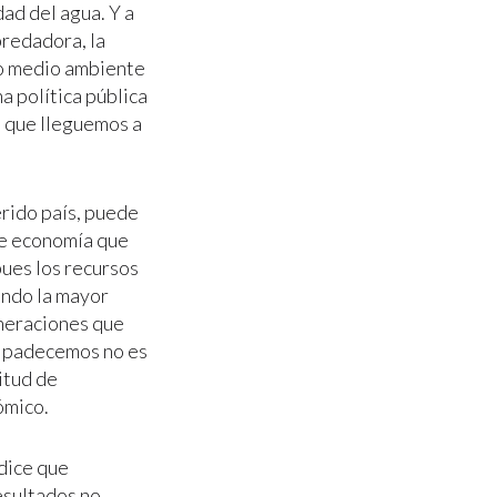
ad del agua. Y a
predadora, la
ro medio ambiente
na política pública
n que lleguemos a
rido país, puede
 de economía que
pues los recursos
endo la mayor
eneraciones que
ue padecemos no es
itud de
ómico.
 dice que
esultados no