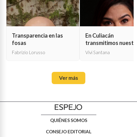
Transparencia en las
En Culiacán
fosas
transmitimos nuestr
propia muerte
Fabrizio Lorusso
Vivi Santana
Ver más
QUIÉNES SOMOS
CONSEJO EDITORIAL