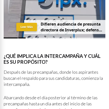
D
i
f
i
e
r
e
n
a
u
d
i
e
n
c
i
a
d
e
p
r
e
s
u
n
t
a
Leer Más
d
i
r
e
c
t
o
r
a
d
e
I
n
v
e
r
p
l
u
x
;
d
e
f
e
n
s
a
p
i
d
e
q
u
e
s
e
a
p
r
i
v
a
d
a
y
s
i
n
p
r
e
n
s
a
¿QUÉ IMPLICA LA INTERCAMPAÑA Y CUÁL
ES SU PROPÓSITO?
Después de las precampañas, donde los aspirantes
buscan el respaldo para sus candidaturas, comienza la
intercampaña.
Abarcando desde el día posterior al término de las
precampañas hasta un día antes del inicio de las