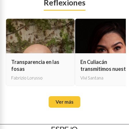
Reflexiones
Transparencia en las
En Culiacán
fosas
transmitimos nuestr
propia muerte
Fabrizio Lorusso
Vivi Santana
Ver más