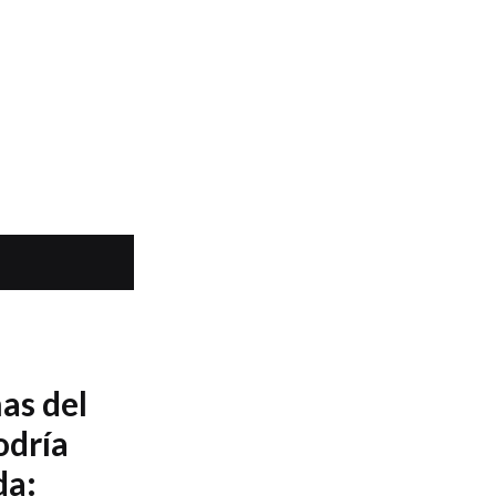
as del
odría
da: