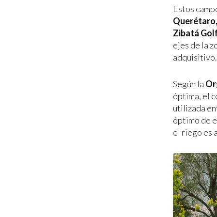
Estos camp
Querétaro,
Zibatá Golf
ejes de la 
adquisitivo.
Según la
Or
óptima, el 
utilizada e
óptimo de e
el riego es