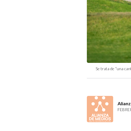
Se trata de “una can
Alian
FEBRER