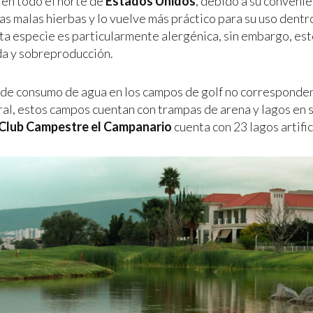
en todo el norte de
Estados Unidos
, debido a su conveni
las malas hierbas y lo vuelve más práctico para su uso dentr
ta especie es particularmente alergénica, sin embargo, est
a y sobreproducción.
 de consumo de agua en los campos de golf no corresponden 
ral, estos campos cuentan con trampas de arena y lagos en s
Club Campestre el Campanario
cuenta con 23 lagos artific