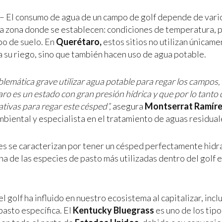
– El consumo de agua de un campo de golf depende de vari
 la zona donde se establecen: condiciones de temperatura, 
po de suelo. En
Querétaro,
estos sitios no utilizan únicam
a su riego, sino que también hacen uso de agua potable.
blemática grave utilizar agua potable para regar los campos
o es un estado con gran presión hídrica y que por lo tanto 
ativas para regar este césped”,
asegura
Montserrat Ramír
mbiental y especialista en el tratamiento de aguas residual
es se caracterizan por tener un césped perfectamente hidr
a de las especies de pasto más utilizadas dentro del golf e
el golf ha influido en nuestro ecosistema al capitalizar, incl
pasto específica. El
Kentucky Bluegrass
es uno de los tip