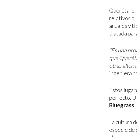
Querétaro. 
relativos a
anuales y ti
tratada par
“Es una pro
que Querétar
otras altern
ingeniera a
Estos lugar
perfecto. Un
Bluegrass
.
La cultura d
especie de 