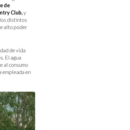
re de
ntry Club,
y
los distintos
de alto poder
idad de vida
s. El agua
te al consumo
ua empleada en