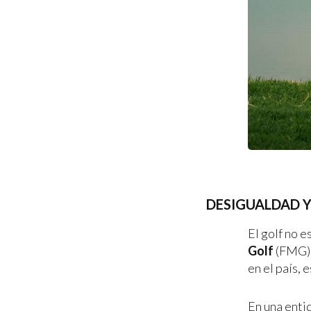
DESIGUALDAD 
El golf no e
Golf
(FMG),
en el país, 
En una enti