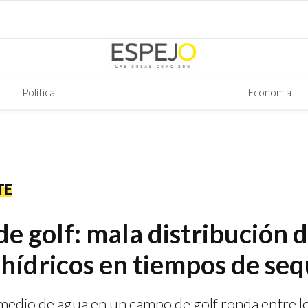
Política
Economía
TE
e golf: mala distribución 
 hídricos en tiempos de seq
edio de agua en un campo de golf ronda entre l