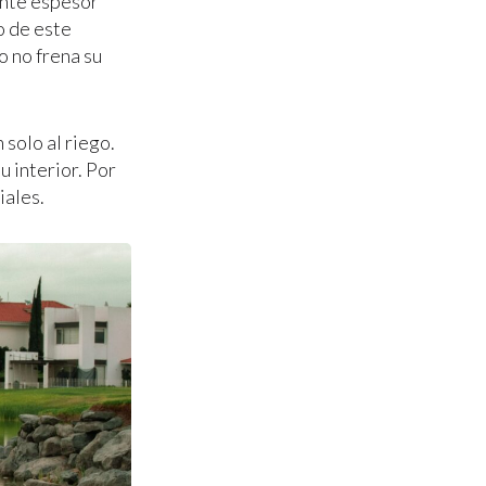
ente espesor
o de este
o no frena su
solo al riego.
u interior. Por
iales.