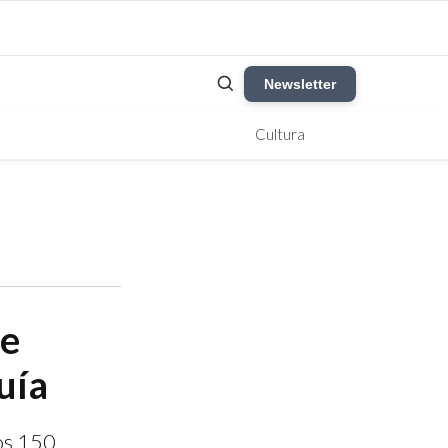
Newsletter
Cultura
de
uía
os 150