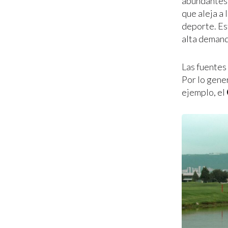
abundantes 
que aleja a 
deporte. Es
alta demand
Las fuentes
Por lo gene
ejemplo, el