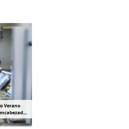
vo Verano
 encabezada