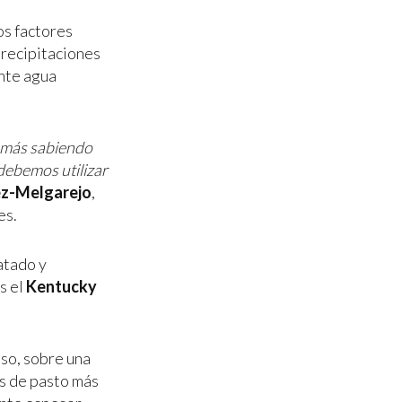
os factores
precipitaciones
ente agua
, más sabiendo
debemos utilizar
ez-Melgarejo
,
es.
atado y
s el
Kentucky
uso, sobre una
os de pasto más