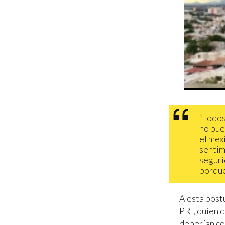
“Todos
no pued
el mex
sentim
segurid
porque
A esta post
PRI, quien 
deberían co