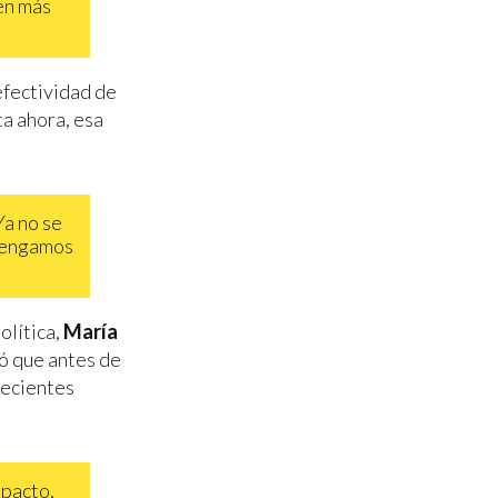
en más
efectividad de
ta ahora, esa
Ya no se
 tengamos
lítica,
María
ó que antes de
recientes
mpacto,