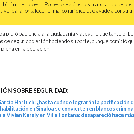
cibirá un retroceso. Por eso seguiremos trabajando desde 
tivo, para fortalecer el marco jurídico que ayude a construir
.
a pidió paciencia a la ciudadanía y aseguró que tanto el L
ias de seguridad están haciendo su parte, aunque admitió qu
 plena en la población.
IÓN SOBRE SEGURIDAD:
arcía Harfuch: ¿hasta cuándo lograrán la pacificación d
habilitación en Sinaloa se convierten en blancos crimina
da a Vivian Karely en Villa Fontana: desapareció hace má