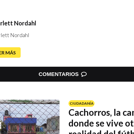
rlett Nordahl
rlett Nordahl
ER MÁS
COMENTARIOS
CIUDADANÍA
Cachorros, la c
donde se vive ot
realidad del fút