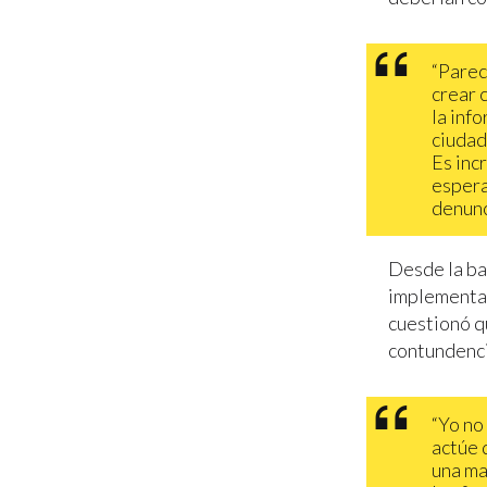
“Parec
crear 
la inf
ciudad
Es inc
espera
denunc
Desde la ban
implementad
cuestionó q
contundenci
“Yo no
actúe 
una ma