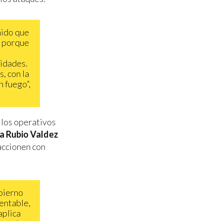
nido que
, porque
ridades.
, con la
n fuego”,
e los operativos
a Rubio Valdez
accionen con
obierno
mentable,
aplica