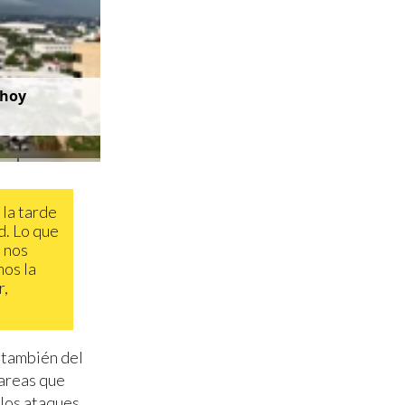
 hoy
la tarde
d. Lo que
o nos
mos la
r,
, también del
tareas que
 los ataques.