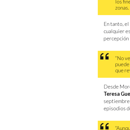
los fi
zonas.
En tanto, e
cualquier e
percepción 
“No ve
puede 
que re
Desde Moren
Teresa Gu
septiembre,
episodios d
“Aunqu