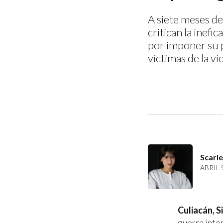
A siete meses del
critican la inefi
por imponer su p
víctimas de la vi
Scarl
ABRIL 
Culiacán, Si
guerra inter