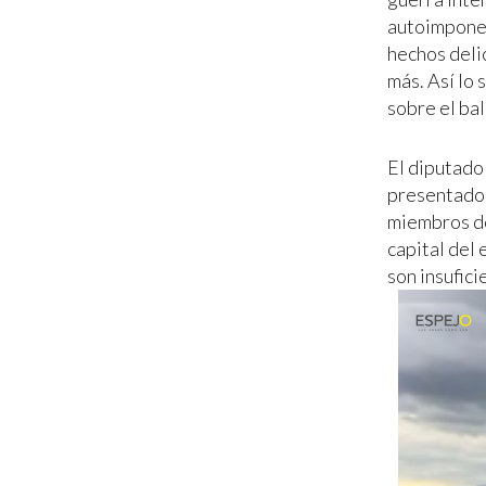
autoimponer
hechos delic
más. Así lo
sobre el bal
El diputad
presentados
miembros de
capital del 
son insufici