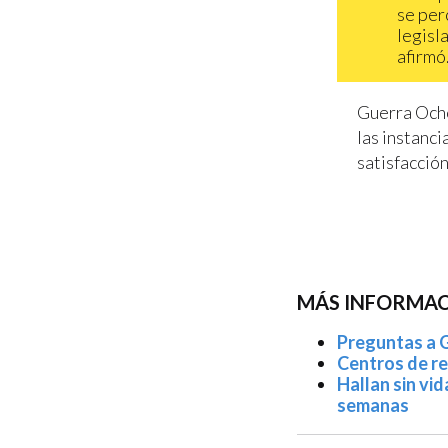
se per
legisla
afirmó
Guerra Ocho
las instanc
satisfacción
MÁS INFORMAC
Preguntas a G
Centros de re
Hallan sin vi
semanas