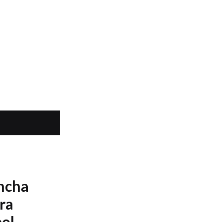
ancha
ra
bol