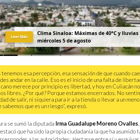
Clima Sinaloa: Máximas de 40°C y lluvias
Leer Más
miércoles 5 de agosto
 tenemos esa percepción, esa sensación de que cuando cae 
es andar en la calle. Eso es el inicio de una falta de liberta
icano merece por principio es libertad, y hoy en Culiacán n
os libres. ¿Por qué? Porque estamos encerrados. No senti
ad de salir, ni siquiera para ir a la tienda o llevar a un meno
 sabemos que es un riesgo”, expresó.
ura se sumó la diputada
Irma Guadalupe Moreno Ovalles
destacó que ha sido la propia ciudadanía la que ha asumido 
rresponder a las autoridades: alertarse entre sí y esquivar