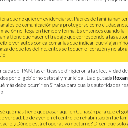
iera que no quieren evidenciarse. Padres de familia han te
canales de comunicación para protegerse como ciudadanos
ormación no llega en tiempo y forma. Es entonces cuando la
anía tiene que hacer el trabajo que corresponde a las auto
reíble ver autos con calcomanías que indican que viajan niños
nza de que los delincuentes se toquen el corazón y no abra
ió.
cada del PAN, las críticas se dirigieron a la efectividad d
os por el gobierno estatal y municipal. La diputada
Roxan
ué más debe ocurrir en Sinaloa para que las autoridades re
a.
 sé qué más tiene que pasar aquí en Culiacán para que el g
de verdad. Lo de ayer en el centro de rehabilitación fue la
sacre. ¿Dónde está el operativo nocturno? Dicen que solo 