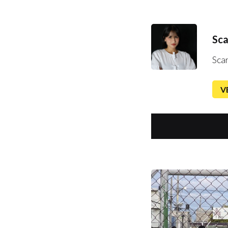
Sca
Sca
V