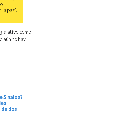
lo
 la paz”,
egislativo como
e aún no hay
e Sinaloa?
les
s de dos