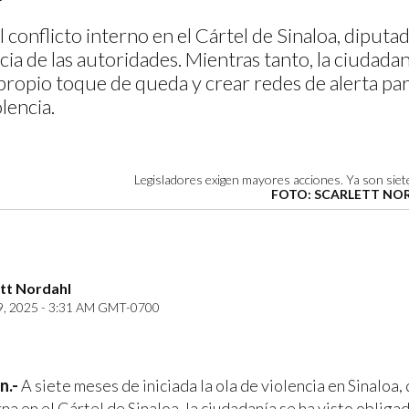
 conflicto interno en el Cártel de Sinaloa, diputad
cacia de las autoridades. Mientras tanto, la ciudad
ropio toque de queda y crear redes de alerta para
olencia.
Legisladores exigen mayores acciones. Ya son siet
FOTO: SCARLETT NO
ett Nordahl
9, 2025 - 3:31 AM GMT-0700
n.-
A siete meses de iniciada la ola de violencia en Sinaloa,
na en el Cártel de Sinaloa, la ciudadanía se ha visto obligad