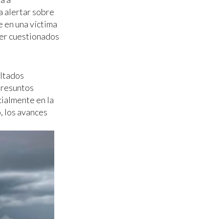
a alertar sobre
e en una víctima
ser cuestionados
ultados
presuntos
ialmente en la
o, los avances