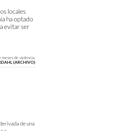
os locales
anía ha optado
 evitar ser
e meses de violencia.
RDAHL (ARCHIVO)
 derivada de una
a a