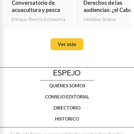
Conversatorio de
Derechos de las
acuacultura y pesca
audiencias: ¿el Cabal
de Troya para la cen
Enrique Riveros Echavarría
Iniciativa Sinaloa
oficial?
Ver más
QUIÉNES SOMOS
CONSEJO EDITORIAL
DIRECTORIO
HISTORICO