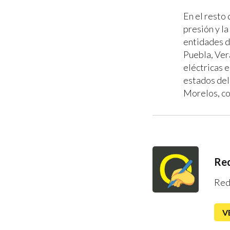
En el resto 
presión y la
entidades d
Puebla, Ver
eléctricas e
estados del
Morelos, co
Red
Red
V