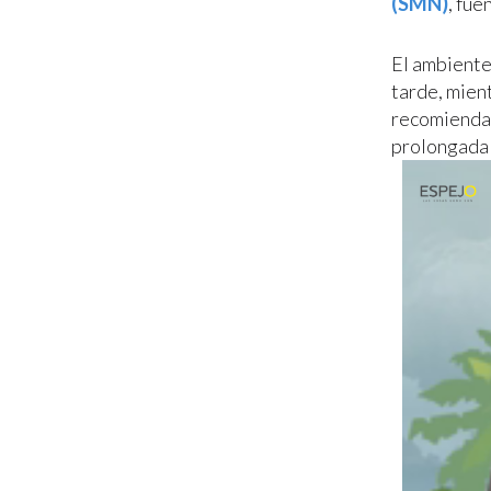
(SMN)
, fue
El ambiente
tarde, mien
recomiendan
prolongada a