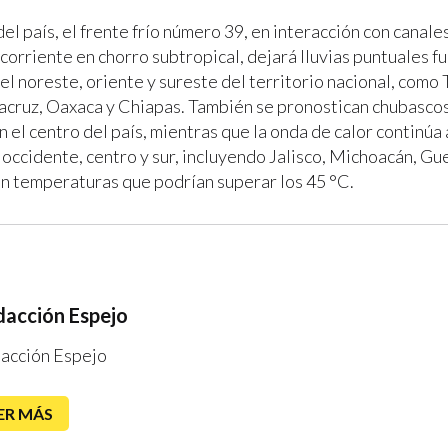
del país, el frente frío número 39, en interacción con canale
 corriente en chorro subtropical, dejará lluvias puntuales f
el noreste, oriente y sureste del territorio nacional, como
acruz, Oaxaca y Chiapas. También se pronostican chubasco
n el centro del país, mientras que la onda de calor continú
 occidente, centro y sur, incluyendo Jalisco, Michoacán, Gu
n temperaturas que podrían superar los 45 °C.
acción Espejo
acción Espejo
ER MÁS