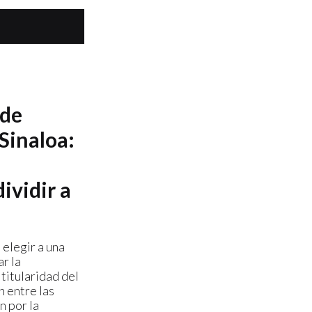
 de
Sinaloa:
ividir a
 elegir a una
r la
titularidad del
n entre las
n por la