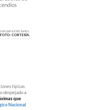
ncendios
eran para este lunes.
FOTO: CORTESÍA.
ciones típicas
elo despejado a
máximas que
gico Nacional