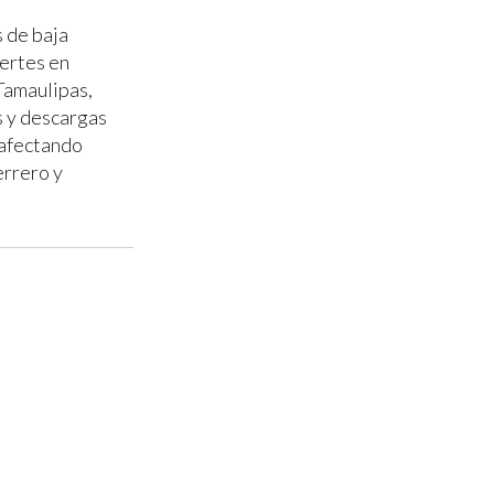
s de baja
uertes en
 Tamaulipas,
s y descargas
a afectando
errero y