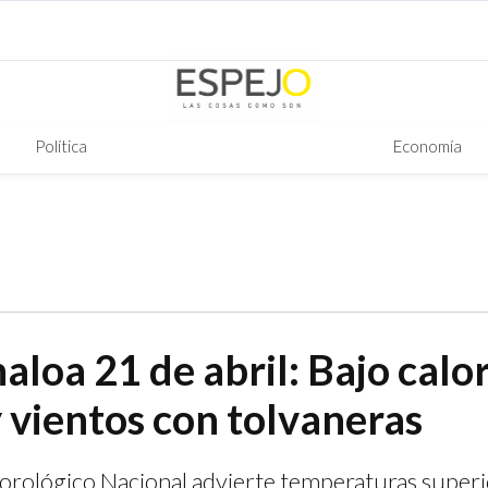
Política
Economía
aloa 21 de abril: Bajo calo
y vientos con tolvaneras
orológico Nacional advierte temperaturas superi