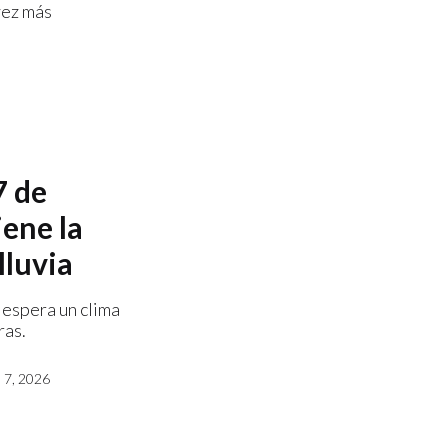
vez más
7 de
iene la
lluvia
 espera un clima
ras.
7, 2026