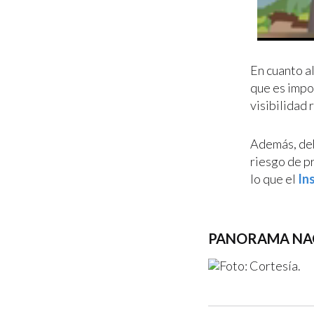
En cuanto al
que es impo
visibilidad 
Además, deb
riesgo de p
lo que el
Ins
PANORAMA NA