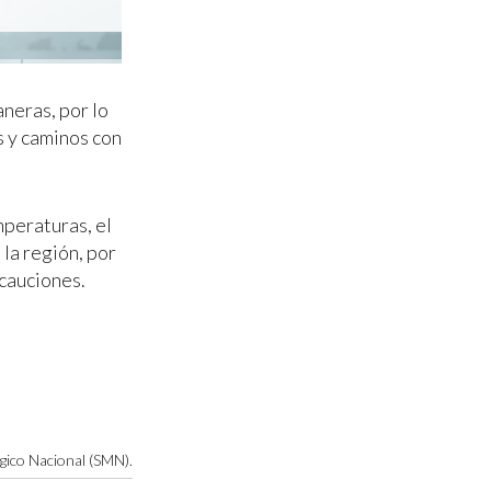
aneras, por lo
s y caminos con
mperaturas, el
la región, por
cauciones.
ógico Nacional (SMN).