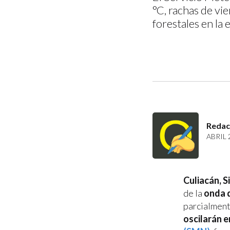
°C, rachas de vi
forestales en la 
Redac
ABRIL 
Culiacán, S
de la
onda d
parcialmen
oscilarán e