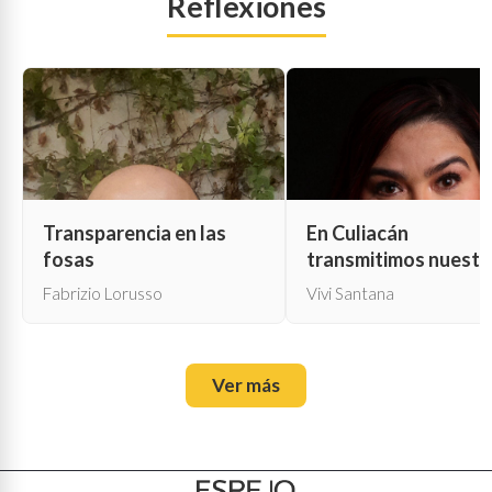
Reflexiones
Transparencia en las
En Culiacán
fosas
transmitimos nuestr
propia muerte
Fabrizio Lorusso
Vivi Santana
Ver más