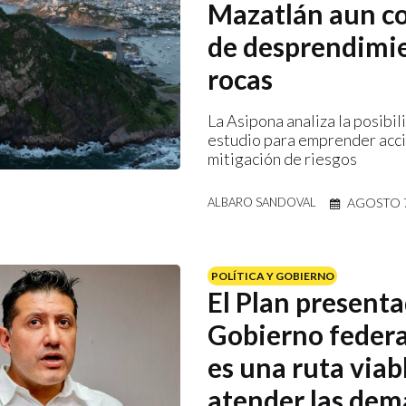
Mazatlán aun co
de desprendimi
rocas
La Asipona analiza la posibil
estudio para emprender acc
mitigación de riesgos
AGOSTO 7
ALBARO SANDOVAL
POLÍTICA Y GOBIERNO
El Plan present
Gobierno federa
es una ruta viab
atender las dem