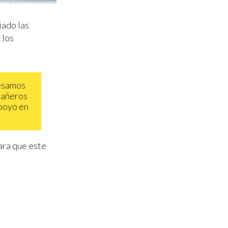
iado las
 los
resamos
pañeros
apoyo en
ara que este