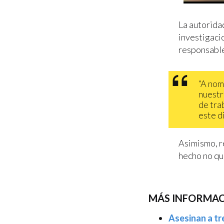
La autoridad
investigaci
responsabl
“A nom
nuestr
de tra
este d
Asimismo, r
hecho no q
MÁS INFORMAC
Asesinan a tr