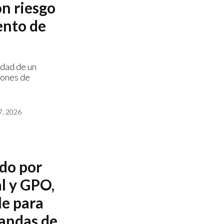
n riesgo
ento de
idad de un
iones de
, 2026
ado por
l y GPO,
le para
andas de