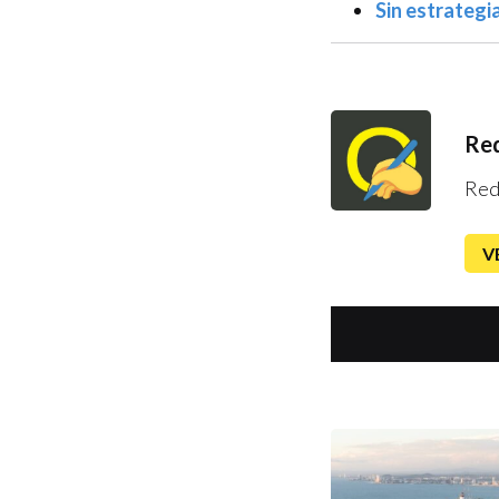
Sin estrategi
Red
Red
V