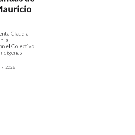
Mauricio
denta Claudia
n la
lan el Colectivo
indígenas
7, 2026