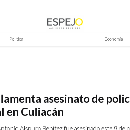
Política
Economía
amenta asesinato de polic
l en Culiacán
 Antonio Aispuro Benítez fue asesinado este 8 de 