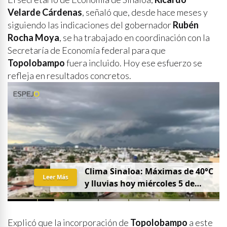
Velarde Cárdenas
, señaló que, desde hace meses y
siguiendo las indicaciones del gobernador
Rubén
Rocha Moya
, se ha trabajado en coordinación con la
Secretaría de Economía federal para que
Topolobampo
fuera incluido. Hoy ese esfuerzo se
refleja en resultados concretos.
Clima Sinaloa: Máximas de 40°C
Leer Más
y lluvias hoy miércoles 5 de
agosto
Explicó que la incorporación de
Topolobampo
a este