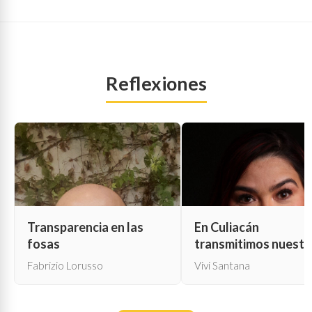
Reflexiones
Transparencia en las
En Culiacán
fosas
transmitimos nuestr
propia muerte
Fabrizio Lorusso
Vivi Santana