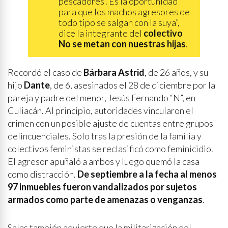
pescadores’. Es la oportunidad
para que los machos agresores de
todo tipo se salgan con la suya”,
dice la integrante del
colectivo
No se metan con nuestras hijas
.
Recordó el caso de
Bárbara Astrid
, de 26 años, y su
hijo
Dante
, de 6, asesinados el 28 de diciembre por la
pareja y padre del menor, Jesús Fernando “N”, en
Culiacán. Al principio, autoridades vincularon el
crimen con un posible ajuste de cuentas entre grupos
delincuenciales. Solo tras la presión de la familia y
colectivos feministas se reclasificó como feminicidio.
El agresor apuñaló a ambos y luego quemó la casa
como distracción.
De septiembre a la fecha al menos
97 inmuebles fueron vandalizados por sujetos
armados como parte de amenazas o venganzas
.
Salas también advierte que la militarización del