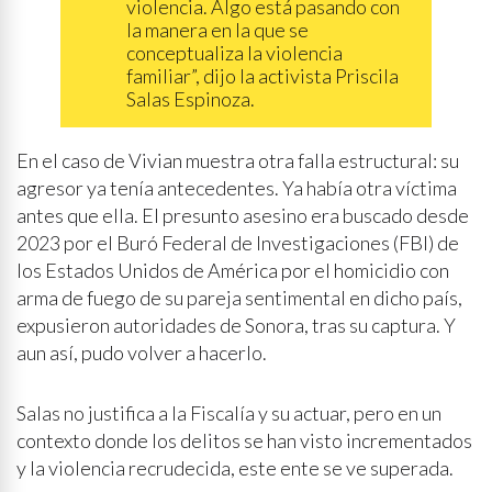
violencia. Algo está pasando con
la manera en la que se
conceptualiza la violencia
familiar”, dijo la activista Priscila
Salas Espinoza.
En el caso de Vivian muestra otra falla estructural: su
agresor ya tenía antecedentes. Ya había otra víctima
antes que ella. El presunto asesino era buscado desde
2023 por el Buró Federal de Investigaciones (FBI) de
los Estados Unidos de América por el homicidio con
arma de fuego de su pareja sentimental en dicho país,
expusieron autoridades de Sonora, tras su captura. Y
aun así, pudo volver a hacerlo.
Salas no justifica a la Fiscalía y su actuar, pero en un
contexto donde los delitos se han visto incrementados
y la violencia recrudecida, este ente se ve superada.