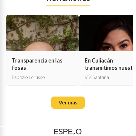
Transparencia en las
En Culiacán
fosas
transmitimos nuestr
propia muerte
Fabrizio Lorusso
Vivi Santana
Ver más