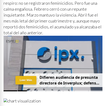
respiro: no se registraron feminicidios. Pero fue una
calma engañosa. Febrero cerró con un repunte
inquietante. Marzo mantuvo la violencia. Abril fue el
mes más letal del primer cuatrimestre y, aunque mayo
reportó dos feminicidios, el acumulado ya alcanzaba el
total del año anterior.
D
i
f
i
e
r
e
n
a
u
d
i
e
n
c
i
a
d
e
p
r
e
s
u
n
t
a
Leer Más
d
i
r
e
c
t
o
r
a
d
e
I
n
v
e
r
p
l
u
x
;
d
e
f
e
n
s
a
p
i
d
e
q
u
e
s
e
a
p
r
i
v
a
d
a
y
s
i
n
p
r
e
n
s
a