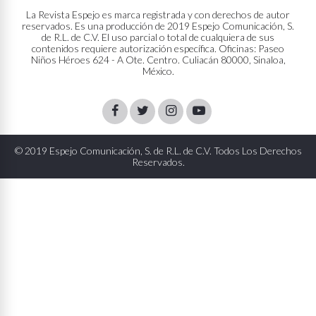
La Revista Espejo es marca registrada y con derechos de autor
reservados. Es una producción de 2019 Espejo Comunicación, S.
de R.L. de C.V. El uso parcial o total de cualquiera de sus
contenidos requiere autorización específica. Oficinas: Paseo
Niños Héroes 624 - A Ote. Centro. Culiacán 80000, Sinaloa,
México.
Facebook
Twitter
Instagram
Youtube
© 2019 Espejo Comunicación, S. de R.L. de C.V. Todos Los Derechos
Reservados.