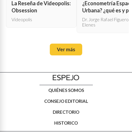
La Reseña de Videopolis:
¿Econometría Espaci
Obsession
Urbana? ¿qué es y pa
qué sirve?
Videopolis
Dr. Jorge Rafael Figueroa
Elenes
Ver más
QUIÉNES SOMOS
CONSEJO EDITORIAL
DIRECTORIO
HISTORICO