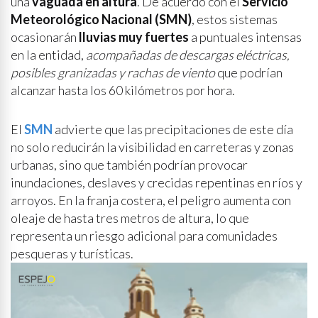
una
vaguada en altura
. De acuerdo con el
Servicio
Meteorológico Nacional (SMN)
, estos sistemas
ocasionarán
lluvias muy fuertes
a puntuales intensas
en la entidad,
acompañadas de descargas eléctricas,
posibles granizadas y rachas de viento
que podrían
alcanzar hasta los 60 kilómetros por hora.
El
SMN
advierte que las precipitaciones de este día
no solo reducirán la visibilidad en carreteras y zonas
urbanas, sino que también podrían provocar
inundaciones, deslaves y crecidas repentinas en ríos y
arroyos. En la franja costera, el peligro aumenta con
oleaje de hasta tres metros de altura, lo que
representa un riesgo adicional para comunidades
pesqueras y turísticas.