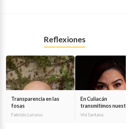
Reflexiones
Transparencia en las
En Culiacán
fosas
transmitimos nuestr
propia muerte
Fabrizio Lorusso
Vivi Santana