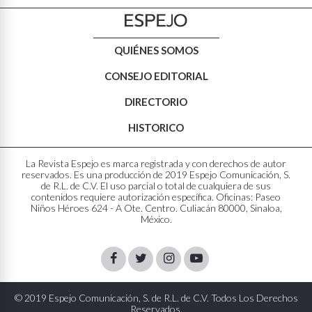
QUIÉNES SOMOS
CONSEJO EDITORIAL
DIRECTORIO
HISTORICO
La Revista Espejo es marca registrada y con derechos de autor
reservados. Es una producción de 2019 Espejo Comunicación, S.
de R.L. de C.V. El uso parcial o total de cualquiera de sus
contenidos requiere autorización específica. Oficinas: Paseo
Niños Héroes 624 - A Ote. Centro. Culiacán 80000, Sinaloa,
México.
Facebook
Twitter
Instagram
Youtube
© 2019 Espejo Comunicación, S. de R.L. de C.V. Todos Los Derechos
Reservados.