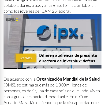
colaboradores, o apoyarlas en su formación laboral,
como los jóvenes del CAM 25 laboral.
D
i
f
i
e
r
e
n
a
u
d
i
e
n
c
i
a
d
e
p
r
e
s
u
n
t
a
Leer Más
d
i
r
e
c
t
o
r
a
d
e
I
n
v
e
r
p
l
u
x
;
d
e
f
e
n
s
a
p
i
d
e
q
u
e
s
e
a
p
r
i
v
a
d
a
y
s
i
n
p
r
e
n
s
a
De acuerdo con la
Organización Mundial de la Salud
(OMS), se estima que más de 1,300 millones de
personas, es decir, una de cada seis en el mundo, viven
con alguna discapacidad importante. En el Gran
Acuario Mazatlán entienden que la discapacidad no es