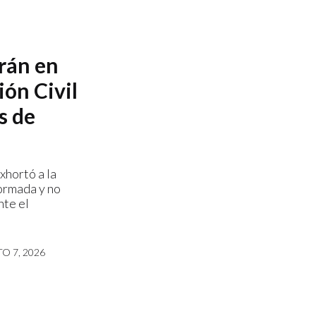
irán en
ión Civil
s de
xhortó a la
ormada y no
nte el
O 7, 2026