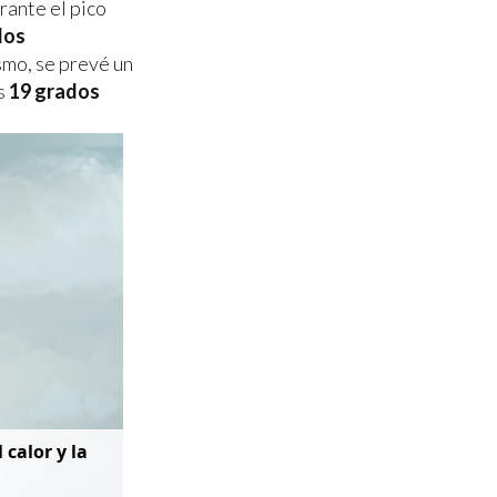
urante el pico
dos
smo, se prevé un
s
19 grados
 calor y la