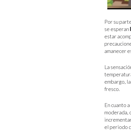
Por su part
se esperan
estar acom
precaucione
amanecer e
La sensació
temperatura
embargo, la
fresco.
En cuanto a
moderada, c
incrementar
el periodo 