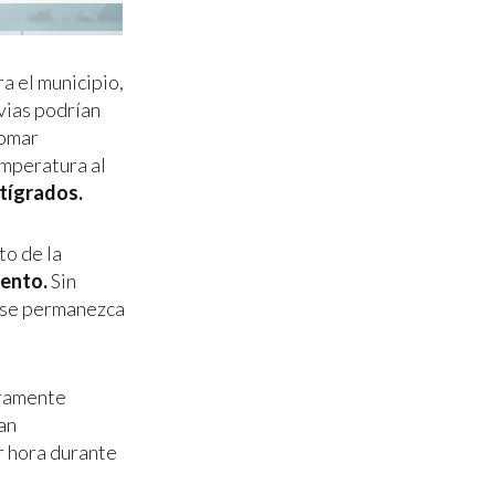
a el municipio,
uvias podrían
tomar
emperatura al
ntígrados.
to de la
iento.
Sin
e se permanezca
eramente
ían
r hora durante