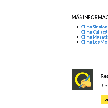
MÁS INFORMACI
Clima Sinaloa
Clima Culiacá
Clima Mazatlá
Clima Los Moc
Red
Red
V