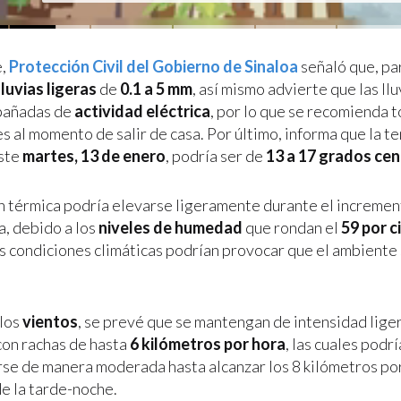
e,
Protección Civil del Gobierno de Sinaloa
señaló que, par
lluvias ligeras
de
0.1 a 5 mm
, así mismo advierte que las ll
pañadas de
actividad eléctrica
, por lo que se recomienda 
s al momento de salir de casa. Por último, informa que la t
ste
martes, 13 de enero
, podría ser de
13 a 17 grados ce
n térmica podría elevarse ligeramente durante el incremen
, debido a los
niveles de humedad
que rondan el
59 por c
s condiciones climáticas podrían provocar que el ambient
 los
vientos
, se prevé que se mantengan de intensidad lig
on rachas de hasta
6 kilómetros por hora
, las cuales podr
se de manera moderada hasta alcanzar los 8 kilómetros po
de la tarde-noche.