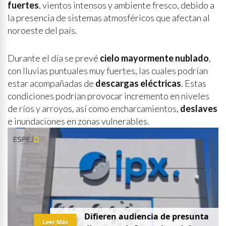
fuertes
, vientos intensos y ambiente fresco, debido a
la presencia de sistemas atmosféricos que afectan al
noroeste del país.
Durante el día se prevé
cielo mayormente nublado
,
con lluvias puntuales muy fuertes, las cuales podrían
estar acompañadas de
descargas eléctricas
. Estas
condiciones podrían provocar incremento en niveles
de ríos y arroyos, así como encharcamientos,
deslaves
e inundaciones en zonas vulnerables.
D
i
f
i
e
r
e
n
a
u
d
i
e
n
c
i
a
d
e
p
r
e
s
u
n
t
a
Leer Más