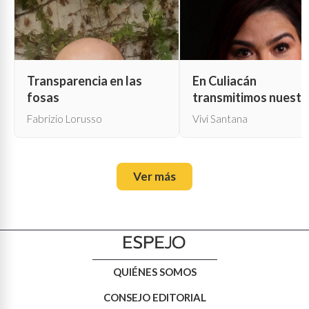
Transparencia en las
En Culiacán
fosas
transmitimos nuestr
propia muerte
Fabrizio Lorusso
Vivi Santana
Ver más
QUIÉNES SOMOS
CONSEJO EDITORIAL