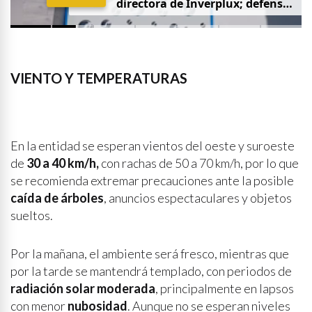
d
i
r
e
c
t
o
r
a
d
e
I
n
v
e
r
p
l
u
x
;
d
e
f
e
n
s
a
p
i
d
e
q
u
e
s
e
a
p
r
i
v
a
d
a
y
s
i
n
p
r
e
n
s
a
VIENTO Y TEMPERATURAS
En la entidad se esperan vientos del oeste y suroeste
de
30 a 40 km/h,
con rachas de 50 a 70 km/h, por lo que
se recomienda extremar precauciones ante la posible
caída de árboles
, anuncios espectaculares y objetos
sueltos.
Por la mañana, el ambiente será fresco, mientras que
por la tarde se mantendrá templado, con periodos de
radiación solar moderada
, principalmente en lapsos
con menor
nubosidad
. Aunque no se esperan niveles