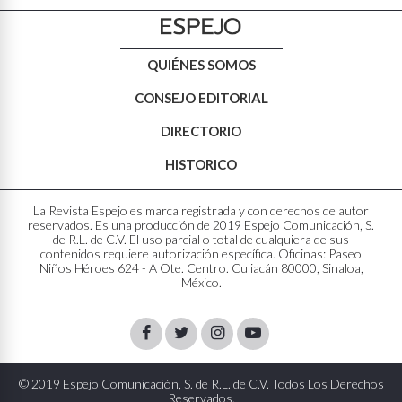
QUIÉNES SOMOS
CONSEJO EDITORIAL
DIRECTORIO
HISTORICO
La Revista Espejo es marca registrada y con derechos de autor
reservados. Es una producción de 2019 Espejo Comunicación, S.
de R.L. de C.V. El uso parcial o total de cualquiera de sus
contenidos requiere autorización específica. Oficinas: Paseo
Niños Héroes 624 - A Ote. Centro. Culiacán 80000, Sinaloa,
México.
Facebook
Twitter
Instagram
Youtube
© 2019 Espejo Comunicación, S. de R.L. de C.V. Todos Los Derechos
Reservados.