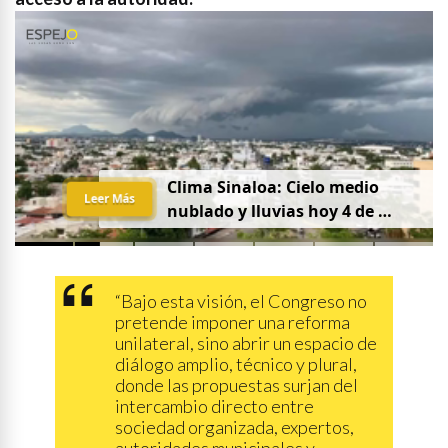
C
l
i
m
a
S
i
n
a
l
o
a
:
C
i
e
l
o
m
e
d
i
o
Leer Más
n
u
b
l
a
d
o
y
l
l
u
v
i
a
s
h
o
y
4
d
e
a
g
o
s
t
o
“Bajo esta visión, el Congreso no
pretende imponer una reforma
unilateral, sino abrir un espacio de
diálogo amplio, técnico y plural,
donde las propuestas surjan del
intercambio directo entre
sociedad organizada, expertos,