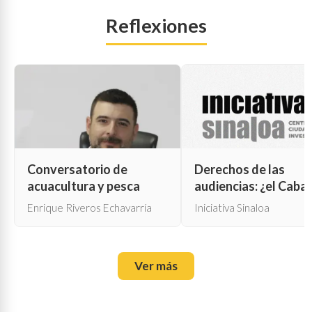
Reflexiones
Conversatorio de
Derechos de las
acuacultura y pesca
audiencias: ¿el Cabal
de Troya para la cen
Enrique Riveros Echavarría
Iniciativa Sinaloa
oficial?
Ver más