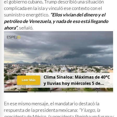
el gobierno cubano, Trump describió una situación
complicada en la isla y vinculó ese contexto con el
suministro energético.
“Ellos vivían del dinero y el
petróleo de Venezuela, y nada de eso está llegando
ahora”
, señaló.
Clima Sinaloa: Máximas de 40°C
Leer Más
y lluvias hoy miércoles 5 de
agosto
En ese mismo mensaje, el mandatario destacó la
respuesta de la presidenta mexicana:
“Y luego, la
presidenta de México, la presidenta Sheinbaum fue muy