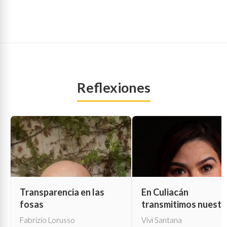
Reflexiones
Transparencia en las
En Culiacán
fosas
transmitimos nuestr
propia muerte
Fabrizio Lorusso
Vivi Santana