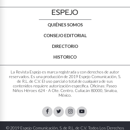
QUIÉNES SOMOS
CONSEJO EDITORIAL
DIRECTORIO
HISTORICO
La Revista Espejo es marca registrada y con derechos de autor
reservados. Es una producción de 2019 Espejo Comunicación, S.
de R.L. de C.V. El uso parcial o total de cualquiera de sus
contenidos requiere autorización específica. Oficinas: Paseo
Niños Héroes 624 - A Ote. Centro. Culiacán 80000, Sinaloa,
México.
Facebook
Twitter
Instagram
Youtube
© 2019 Espejo Comunicación, S. de R.L. de C.V. Todos Los Derechos