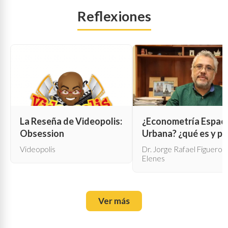
Reflexiones
La Reseña de Videopolis:
¿Econometría Espaci
Obsession
Urbana? ¿qué es y pa
qué sirve?
Videopolis
Dr. Jorge Rafael Figueroa
Elenes
Ver más