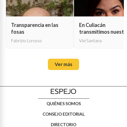
Transparencia en las
En Culiacán
fosas
transmitimos nuestr
propia muerte
Fabrizio Lorusso
Vivi Santana
Ver más
QUIÉNES SOMOS
CONSEJO EDITORIAL
DIRECTORIO