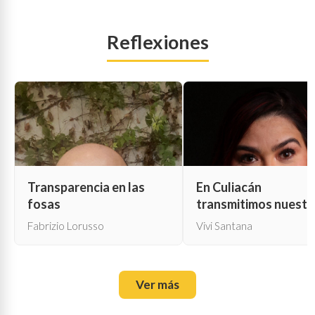
Reflexiones
Transparencia en las
En Culiacán
fosas
transmitimos nuestr
propia muerte
Fabrizio Lorusso
Vivi Santana
Ver más