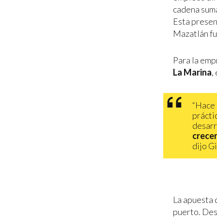
cadena suma
Esta presen
Mazatlán fu
Para la emp
La Marina
,
“Hace 
prácti
desarr
crecer
dijo G
La apuesta 
puerto. Des