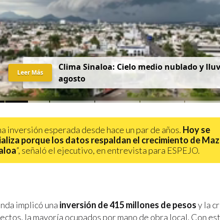
C
l
i
m
a
S
i
n
a
l
o
a
:
C
i
e
l
o
m
e
d
i
o
n
u
b
l
a
d
o
y
l
l
u
Leer Más
a
g
o
s
t
o
na inversión esperada desde hace un par de años.
Hoy se
aliza porque los datos respaldan el crecimiento de Maz
aloa
”, señaló el ejecutivo, en entrevista para ESPEJO.
enda implicó una
inversión de 415 millones de pesos
y la c
ectos, la mayoría ocupados por mano de obra local. Con est