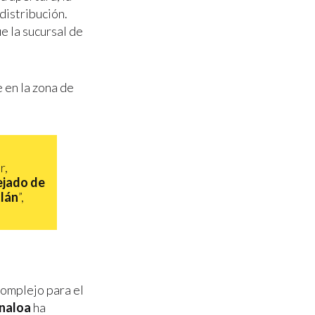
distribución.
e la sucursal de
 en la zona de
r,
ejado de
tlán
”,
omplejo para el
inaloa
ha