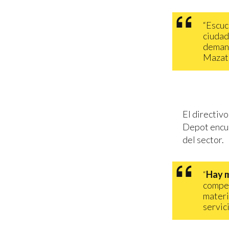
“Escuc
ciudad
deman
Mazatl
El directiv
Depot encue
del sector.
“
Hay m
compet
materi
servici