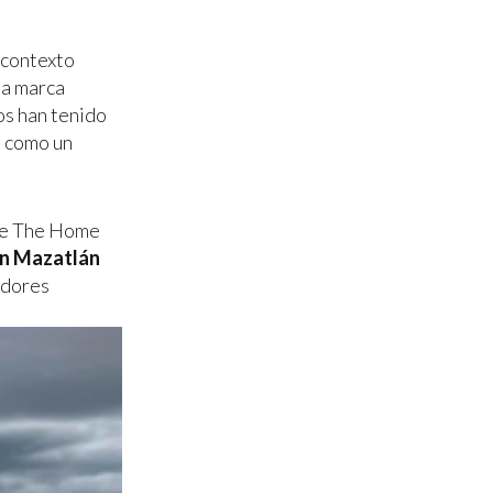
l contexto
na marca
os han tenido
d como un
 de The Home
 en Mazatlán
adores