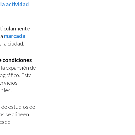
la actividad
rticularmente
na
marcada
 la ciudad.
 condiciones
 la expansión de
ográfico. Esta
ervicios
ebles.
r de estudios de
s se alineen
rcado