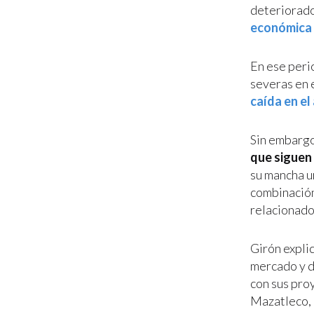
deteriorado
económica 
En ese peri
severas en e
caída en el
Sin embargo
que siguen 
su mancha u
combinación
relacionado
Girón expli
mercado y d
con sus pro
Mazatleco, 