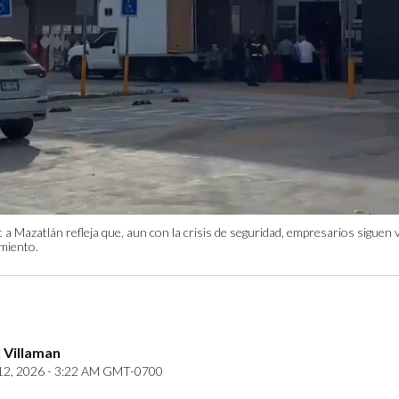
a Mazatlán refleja que, aun con la crisis de seguridad, empresarios siguen 
miento.
 Villaman
12, 2026 - 3:22 AM GMT-0700