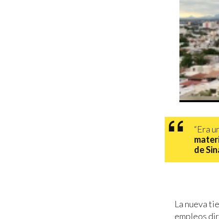
“Era u
materi
de Sin
La nueva ti
empleos dir