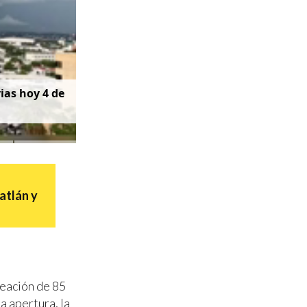
v
i
a
s
h
o
y
4
d
e
atlán y
reación de 85
a apertura, la