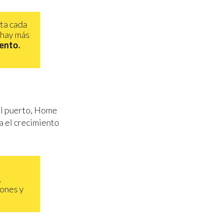
ita cada
 hay más
ento.
el puerto, Home
a el crecimiento
,
iones y