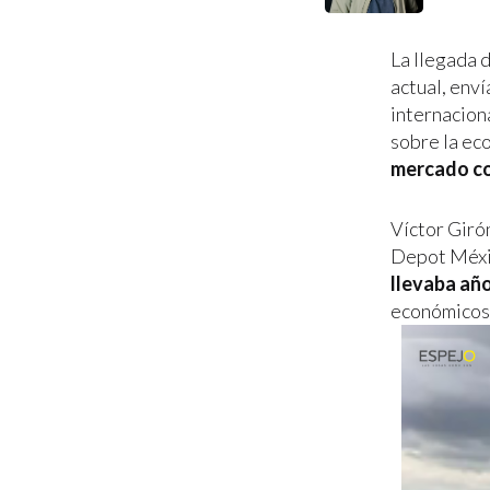
La llegada 
actual, enví
internacion
sobre la ec
mercado co
Víctor Giró
Depot Méxi
llevaba añ
económicos 