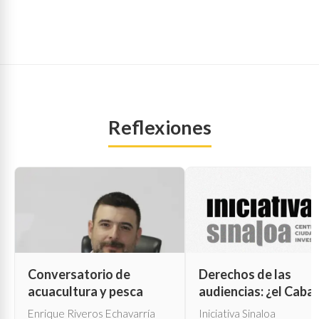
Reflexiones
Conversatorio de
Derechos de las
acuacultura y pesca
audiencias: ¿el Cabal
de Troya para la cen
Enrique Riveros Echavarría
Iniciativa Sinaloa