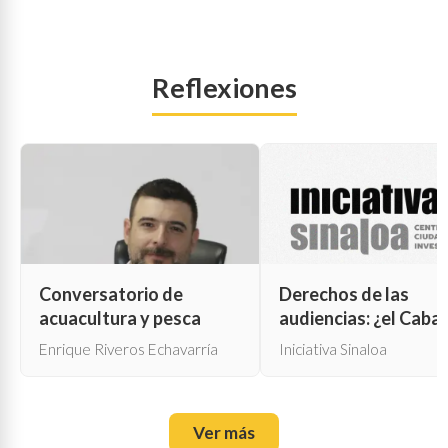
Reflexiones
Conversatorio de
Derechos de las
acuacultura y pesca
audiencias: ¿el Cabal
de Troya para la cen
Enrique Riveros Echavarría
Iniciativa Sinaloa
oficial?
Ver más