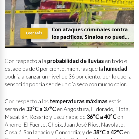
Con ataques criminales contra
Leer Más
los pacíficos, Sinaloa no puede
hablar de paz
Con respecto a la
probabilidad de lluvias
en todo el
estado es de 0 por ciento, mientras que la
humedad
podría alcanzar un nivel de 36 por ciento, por lo que la
sensación podría ser de un día seco con mucho calor.
Con respecto a las
temperaturas máximas
estás
serán de
32°C a 37°C
en Angostura, Eldorado, Elota,
Mazatlán, Rosario y Escuinapa; de
36°C a 40°C
en
Ahome, El Fuerte, Choix, Juan José Ríos, Navolato,
Cosalá, San Ignacio y Concordia; y de
38°C a 42°C
en