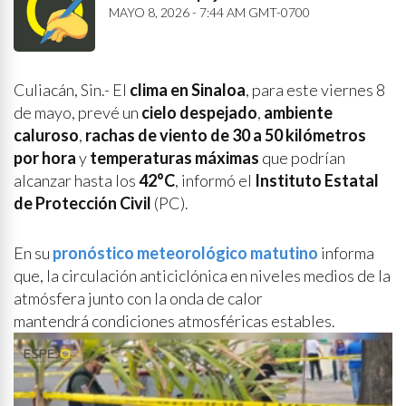
MAYO 8, 2026 - 7:44 AM GMT-0700
Culiacán, Sin.- El
clima en Sinaloa
, para este viernes 8
de mayo, prevé un
cielo despejado
,
ambiente
caluroso
,
rachas de viento de 30 a 50 kilómetros
por hora
y
temperaturas máximas
que podrían
alcanzar hasta los
42°C
, informó el
Instituto Estatal
de Protección Civil
(PC).
En su
pronóstico meteorológico matutino
informa
que, la circulación anticiclónica en niveles medios de la
atmósfera junto con la onda de calor
mantendrá condiciones atmosféricas estables.