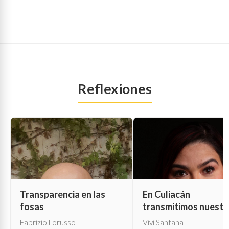
Reflexiones
Transparencia en las
En Culiacán
fosas
transmitimos nuestr
propia muerte
Fabrizio Lorusso
Vivi Santana