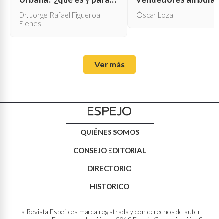
qué sirve?
Dr. Jorge Rafael Figueroa
Óscar Loza
Elenes
Ver más
QUIÉNES SOMOS
CONSEJO EDITORIAL
DIRECTORIO
HISTORICO
La Revista Espejo es marca registrada y con derechos de autor