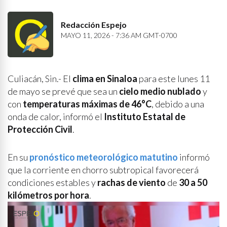
Redacción Espejo
MAYO 11, 2026 - 7:36 AM GMT-0700
Culiacán, Sin.- El
clima en Sinaloa
para este lunes 11
de mayo se prevé que sea un
cielo medio nublado
y
con
temperaturas máximas de 46°C
, debido a una
onda de calor, informó el
Instituto Estatal de
Protección Civil
.
En su
pronóstico meteorológico matutino
informó
que la corriente en chorro subtropical favorecerá
condiciones estables y
rachas de viento
de
30 a 50
kilómetros por hora
.