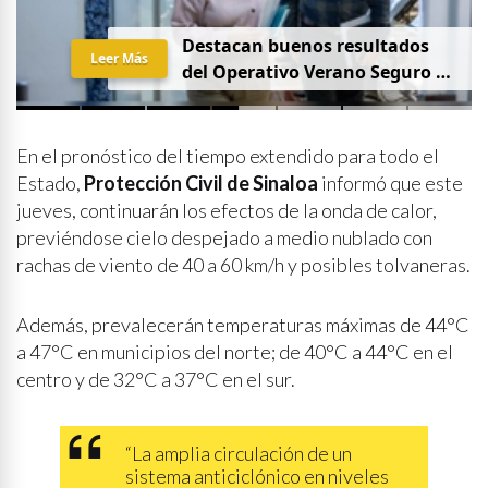
Destacan buenos resultados
Leer Más
del Operativo Verano Seguro en
mesa de Construcción de Paz,
encabezada por la
Gobernadora Yeraldine Bonilla
En el pronóstico del tiempo extendido para todo el
Estado,
Protección Civil de Sinaloa
informó que este
jueves, continuarán los efectos de la onda de calor,
previéndose cielo despejado a medio nublado con
rachas de viento de 40 a 60 km/h y posibles tolvaneras.
Además, prevalecerán temperaturas máximas de 44°C
a 47°C en municipios del norte; de 40°C a 44°C en el
centro y de 32°C a 37°C en el sur.
“La amplia circulación de un
sistema anticiclónico en niveles