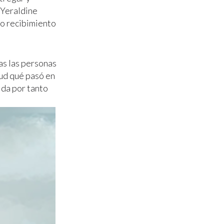
 Yeraldine
vo recibimiento
as las personas
tud qué pasó en
ida por tanto