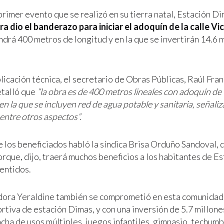
primer evento que se realizó en su tierra natal, Estación D
 dio el banderazo para iniciar el adoquín de la calle V
ndrá 400 metros de longitud y en la que se invertirán 14.6 
plicación técnica, el secretario de Obras Públicas, Raúl Fr
talló que
“la obra es de 400 metros lineales con adoquín de
en la que se incluyen red de agua potable y sanitaria, señaliz
entre otros aspectos”.
 los beneficiados habló la síndica Brisa Orduño Sandoval, 
orque, dijo, traerá muchos beneficios a los habitantes de E
entidos.
ora Yeraldine también se comprometió en esta comunidad a
rtiva de estación Dimas, y con una inversión de 5.7 millone
ncha de usos múltiples, juegos infantiles, gimnasio, techum