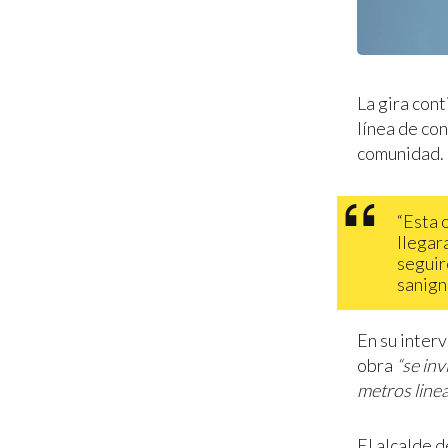
La gira con
línea de co
comunidad.
“Esta 
llegar
seguir
sanign
En su inter
obra
“se inv
metros linea
El alcalde 