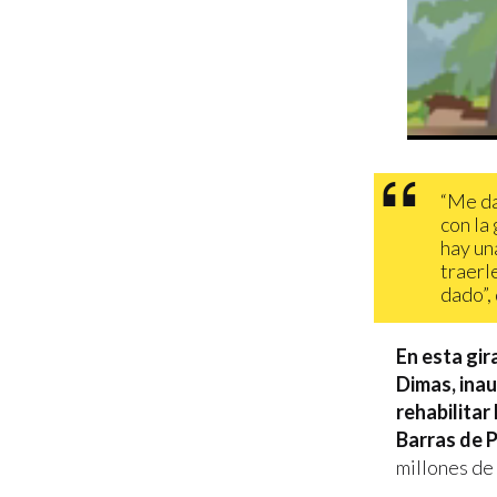
“Me da
con la
hay un
traerl
dado”,
En esta gir
Dimas, inau
rehabilitar
Barras de P
millones de