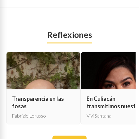
Reflexiones
Transparencia en las
En Culiacán
fosas
transmitimos nuestr
propia muerte
Fabrizio Lorusso
Vivi Santana