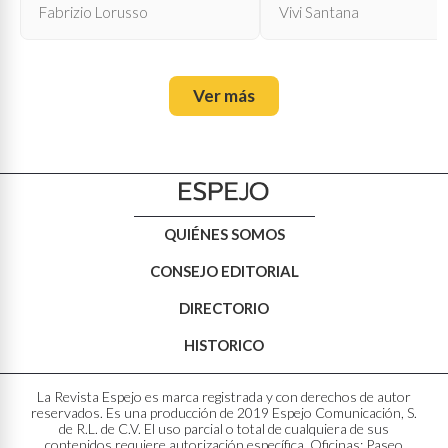
propia muerte
Fabrizio Lorusso
Vivi Santana
Ver más
QUIÉNES SOMOS
CONSEJO EDITORIAL
DIRECTORIO
HISTORICO
La Revista Espejo es marca registrada y con derechos de autor
reservados. Es una producción de 2019 Espejo Comunicación, S.
de R.L. de C.V. El uso parcial o total de cualquiera de sus
contenidos requiere autorización específica. Oficinas: Paseo