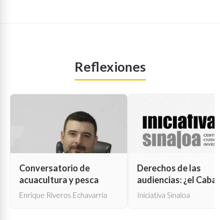
Reflexiones
Conversatorio de
Derechos de las
acuacultura y pesca
audiencias: ¿el Cabal
de Troya para la cen
Enrique Riveros Echavarría
Iniciativa Sinaloa
oficial?