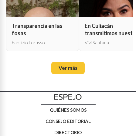
Transparencia en las
En Culiacán
fosas
transmitimos nuestr
propia muerte
Fabrizio Lorusso
Vivi Santana
Ver más
QUIÉNES SOMOS
CONSEJO EDITORIAL
DIRECTORIO