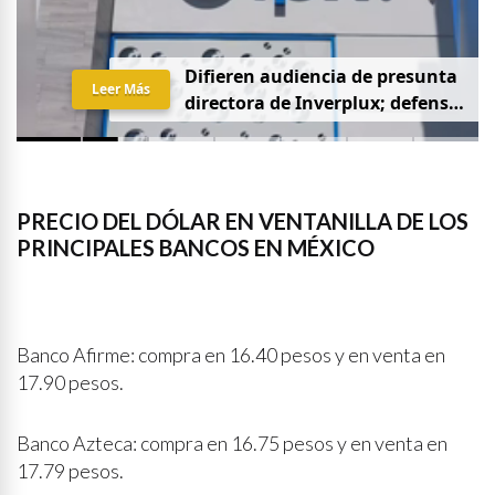
D
i
f
i
e
r
e
n
a
u
d
i
e
n
c
i
a
d
e
p
r
e
s
u
n
t
a
Leer Más
d
i
r
e
c
t
o
r
a
d
e
I
n
v
e
r
p
l
u
x
;
d
e
f
e
n
s
a
p
i
d
e
q
u
e
s
e
a
p
r
i
v
a
d
a
y
s
i
n
p
r
e
n
s
a
PRECIO DEL DÓLAR EN VENTANILLA DE LOS
PRINCIPALES BANCOS EN MÉXICO
Banco Afirme: compra en 16.40 pesos y en venta en
17.90 pesos.
Banco Azteca: compra en 16.75 pesos y en venta en
17.79 pesos.