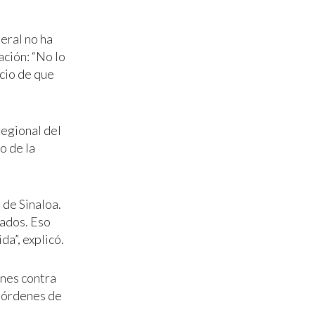
eral no ha
ción: “No lo
cio de que
regional del
o de la
 de Sinaloa.
cados. Eso
a”, explicó.
nes contra
n órdenes de