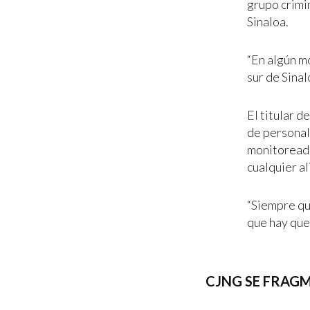
grupo crimin
Sinaloa.
“En algún m
sur de Sinal
El titular d
de personal
monitoreada
cualquier al
“Siempre qu
que hay que
CJNG SE FRAGM