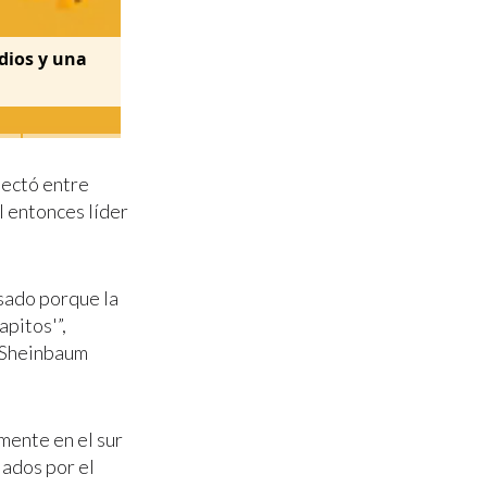
dios y una
tectó entre
 entonces líder
sado porque la
apitos'”,
a Sheinbaum
mente en el sur
iados por el