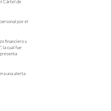
el Cártel de
personal por el
zo financiero y
 la cual fue
epresenta
era una alerta