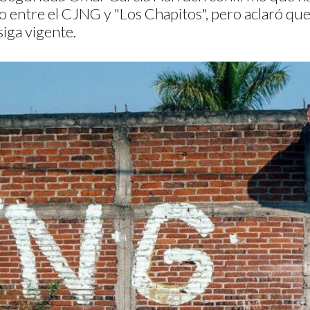
o entre el CJNG y "Los Chapitos", pero aclaró qu
iga vigente.