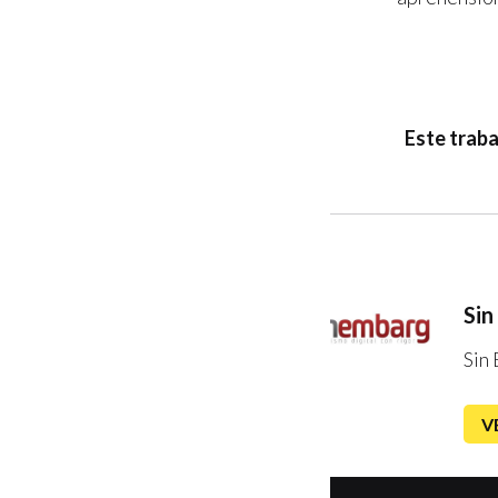
Este traba
Sin
Sin
V