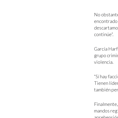
No obstante
encontrado 
descartamos
continúe”.
García Harf
grupo crimi
violencia.
“Sí hay facc
Tienen líde
también per
Finalmente,
mandos regi
aprehensión