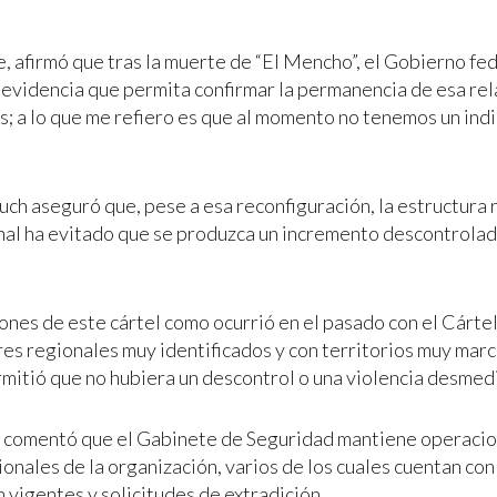
, afirmó que tras la muerte de “El Mencho”, el Gobierno fed
evidencia que permita confirmar la permanencia de esa rela
; a lo que me refiero es que al momento no tenemos un indi
uch aseguró que, pese a esa reconfiguración, la estructura 
nal ha evitado que se produzca un incremento descontrolad
iones de este cártel como ocurrió en el pasado con el Cártel
res regionales muy identificados y con territorios muy mar
mitió que no hubiera un descontrol o una violencia desmedid
 comentó que el Gabinete de Seguridad mantiene operacio
onales de la organización, varios de los cuales cuentan co
 vigentes y solicitudes de extradición.