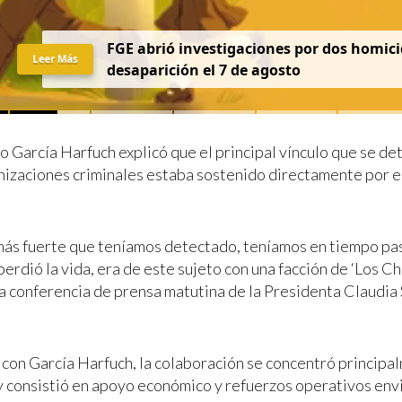
FGE abrió investigaciones por dos homici
Leer Más
desaparición el 7 de agosto
o García Harfuch explicó que el principal vínculo que se de
izaciones criminales estaba sostenido directamente por el
 más fuerte que teníamos detectado, teníamos en tiempo pa
erdió la vida, era de este sujeto con una facción de ‘Los Ch
la conferencia de prensa matutina de la Presidenta Claudi
con García Harfuch, la colaboración se concentró principal
 y consistió en apoyo económico y refuerzos operativos env